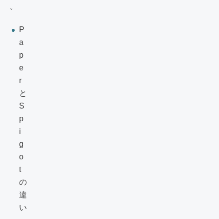
。
P
a
p
e
r
と
S
p
i
g
o
t
の
違
い