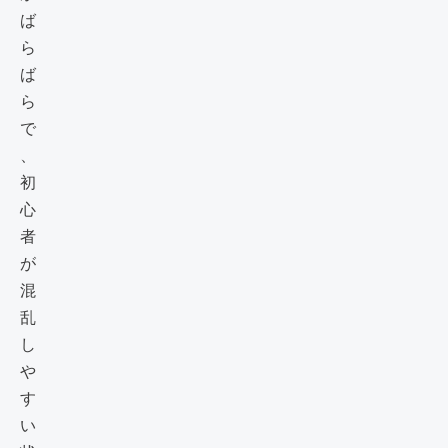
ば
ら
ば
ら
で
、
初
心
者
が
混
乱
し
や
す
い