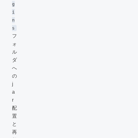
g
i
n
s
フ
ォ
ル
ダ
へ
の
j
a
r
配
置
と
再