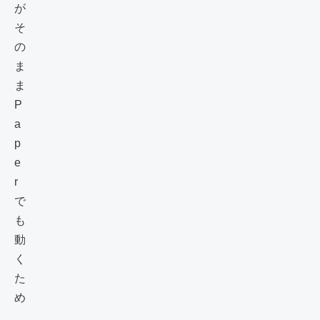
が
そ
の
ま
ま
P
a
p
e
r
で
も
動
く
た
め
、