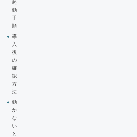
起
動
手
順
導
入
後
の
確
認
方
法
動
か
な
い
と