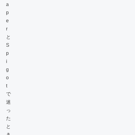
a
p
e
r
と
S
p
i
g
o
t
で
迷
っ
た
と
き