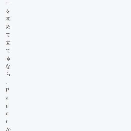
ー
を
初
め
て
立
て
る
な
ら
、
P
a
p
e
r
か