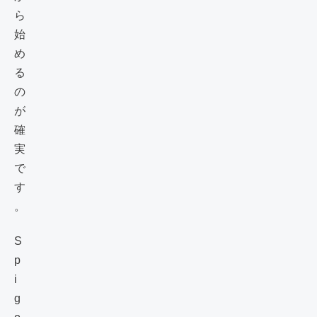
ら
始
め
る
の
が
確
実
で
す
。
S
p
i
g