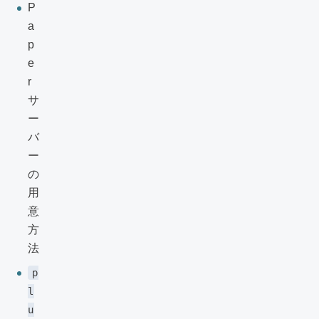
P
a
p
e
r
サ
ー
バ
ー
の
用
意
方
法
p
l
u