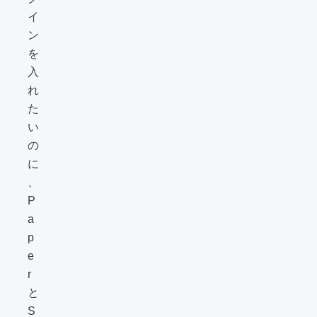
イ
ン
を
入
れ
た
い
の
に
、
P
a
p
e
r
と
S