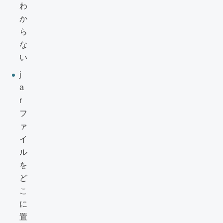
わ
か
ら
な
い
j
a
r
フ
ァ
イ
ル
を
ど
こ
に
置