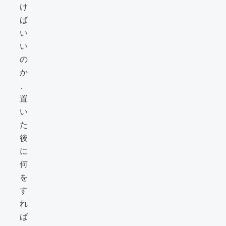
け
ば
い
い
の
か
、
置
い
た
後
に
何
を
す
れ
ば