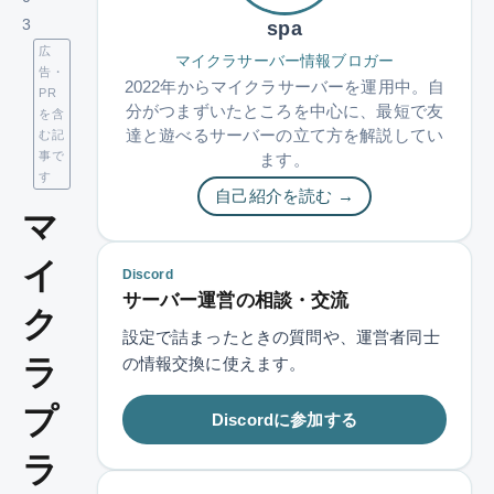
3
spa
広
マイクラサーバー情報ブロガー
告・
2022年からマイクラサーバーを運用中。自
PR
分がつまずいたところを中心に、最短で友
を含
達と遊べるサーバーの立て方を解説してい
む記
事で
ます。
す
自己紹介を読む →
マ
イ
Discord
サーバー運営の相談・交流
ク
設定で詰まったときの質問や、運営者同士
ラ
の情報交換に使えます。
プ
Discordに参加する
ラ