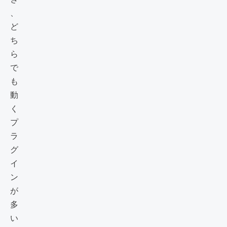
、
ど
ち
ら
で
も
動
く
プ
ラ
グ
イ
ン
が
多
い