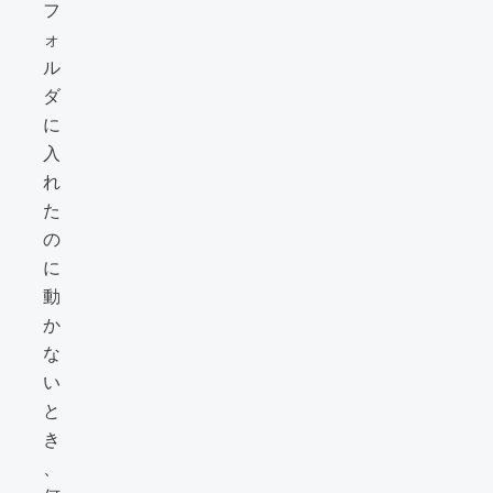
フ
ォ
ル
ダ
に
入
れ
た
の
に
動
か
な
い
と
き
、