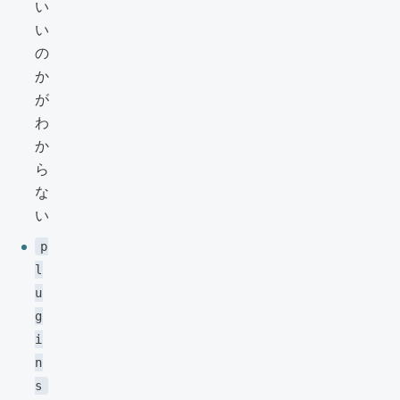
い
い
の
か
が
わ
か
ら
な
い
p
l
u
g
i
n
s