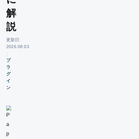
解
説
更新日:
2026.08.03
|
プ
ラ
グ
イ
ン