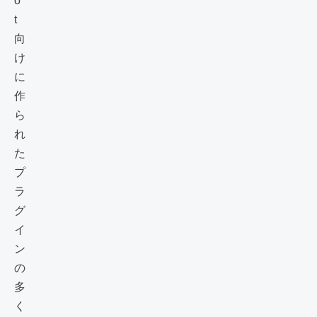
o
t
向
け
に
作
ら
れ
た
プ
ラ
グ
イ
ン
の
多
く