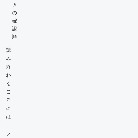
き
の
確
認
順
読
み
終
わ
る
こ
ろ
に
は
、
プ