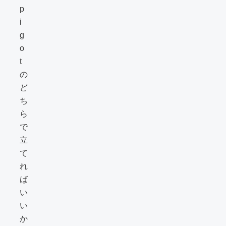
p
i
g
o
t
の
ど
ち
ら
で
立
て
れ
ば
い
い
か