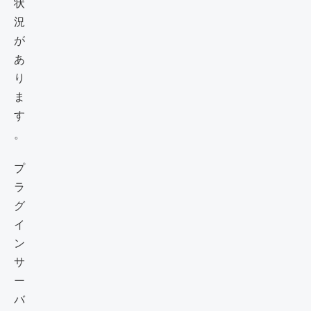
状
況
が
あ
り
ま
す
。
プ
ラ
グ
イ
ン
サ
ー
バ