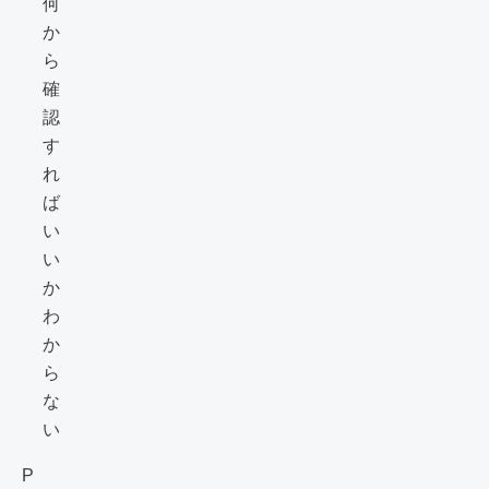
何
か
ら
確
認
す
れ
ば
い
い
か
わ
か
ら
な
い
P