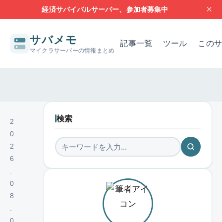
×
経済サバイバルサーバー、参加者募集中
サバメモ
記事一覧
ツール
このサ
マイクラサーバーの情報まとめ
サーバー構築の基本
サーバーの設定
問題解決
レンタルサー
検索
2
0
2
6
.
0
8
.
0