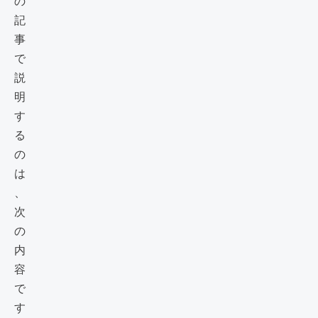
の
記
事
で
説
明
す
る
の
は
、
次
の
内
容
で
す