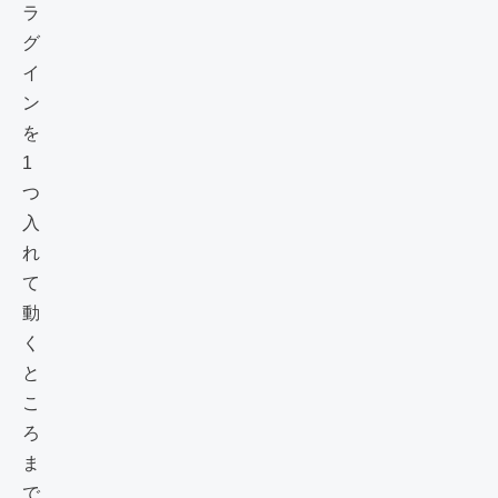
ラ
グ
イ
ン
を
1
つ
入
れ
て
動
く
と
こ
ろ
ま
で