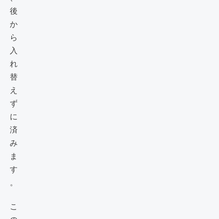
後
か
ら
入
れ
替
え
ず
に
済
み
ま
す
。
こ