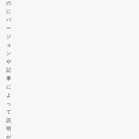
の
に
バ
ー
ジ
ョ
ン
や
記
事
に
よ
っ
て
説
明
が