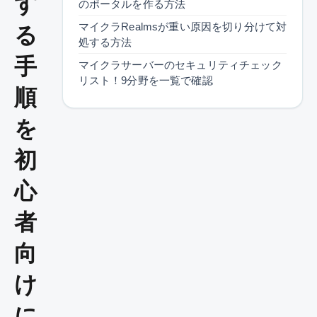
す
のポータルを作る方法
マイクラRealmsが重い原因を切り分けて対
る
処する方法
手
マイクラサーバーのセキュリティチェック
リスト！9分野を一覧で確認
順
を
初
心
者
向
け
に