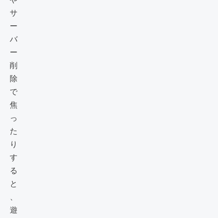
サ
ー
バ
ー
削
除
で
焦
っ
た
り
す
る
と
、
遊