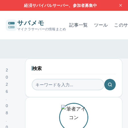
×
経済サバイバルサーバー、参加者募集中
サバメモ
記事一覧
ツール
このサ
マイクラサーバーの情報まとめ
サーバー構築の基本
サーバーの設定
問題解決
レンタルサー
検索
2
0
2
6
.
0
8
.
0