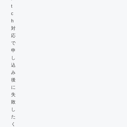
t
c
h
対
応
で
申
し
込
み
後
に
失
敗
し
た
く