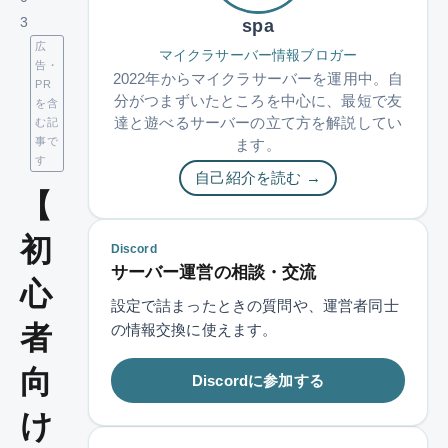
3
spa
広
マイクラサーバー情報ブロガー
告・
2022年からマイクラサーバーを運用中。自
PR
分がつまずいたところを中心に、最短で友
を含
達と遊べるサーバーの立て方を解説してい
む記
事で
ます。
す
自己紹介を読む →
【
初
Discord
サーバー運営の相談・交流
心
設定で詰まったときの質問や、運営者同士
者
の情報交換に使えます。
向
Discordに参加する
け