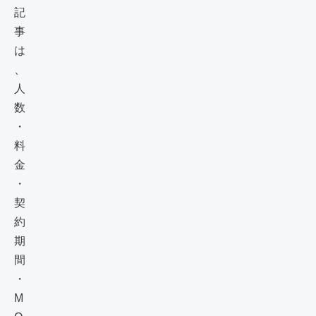
記
事
は
、
人
数
・
料
金
・
契
約
期
間
・
M