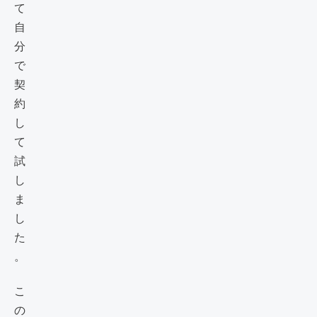
て
自
分
で
契
約
し
て
試
し
ま
し
た
。
こ
の