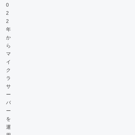
0
2
2
年
か
ら
マ
イ
ク
ラ
サ
ー
バ
ー
を
運