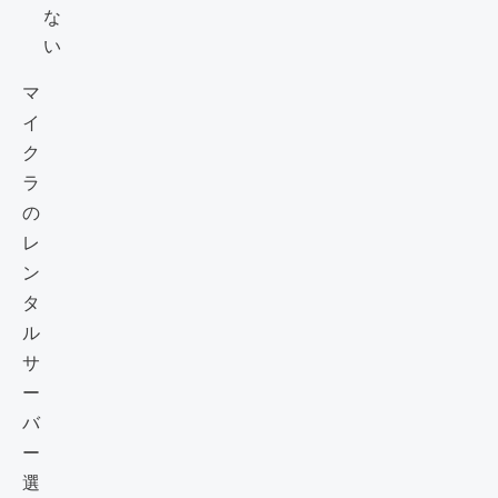
な
い
マ
イ
ク
ラ
の
レ
ン
タ
ル
サ
ー
バ
ー
選