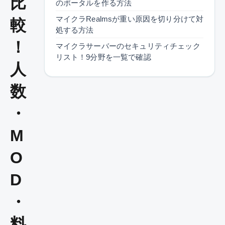
比
のポータルを作る方法
マイクラRealmsが重い原因を切り分けて対
較
処する方法
！
マイクラサーバーのセキュリティチェック
リスト！9分野を一覧で確認
人
数
・
M
O
D
・
料