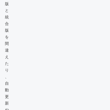
版
と
統
合
版
を
間
違
え
た
り
、
自
動
更
新
や