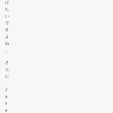
け
た
い
で
す
よ
ね
。
さ
ら
に
、
J
a
v
a