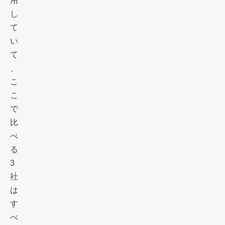
用
し
て
い
て
、
こ
こ
で
比
べ
る
3
社
は
す
べ