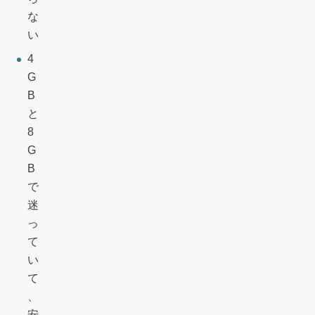
な
い
4
G
B
と
8
G
B
で
迷
っ
て
い
て
、
安