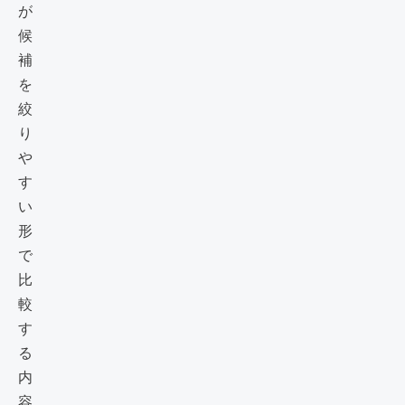
が
候
補
を
絞
り
や
す
い
形
で
比
較
す
る
内
容