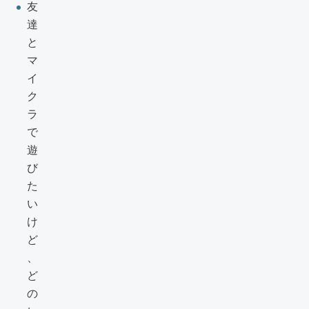
友
達
と
マ
イ
ク
ラ
で
遊
び
た
い
け
ど
、
ど
の