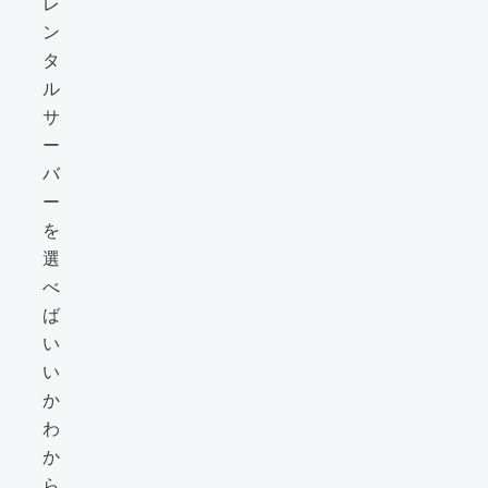
レ
ン
タ
ル
サ
ー
バ
ー
を
選
べ
ば
い
い
か
わ
か
ら