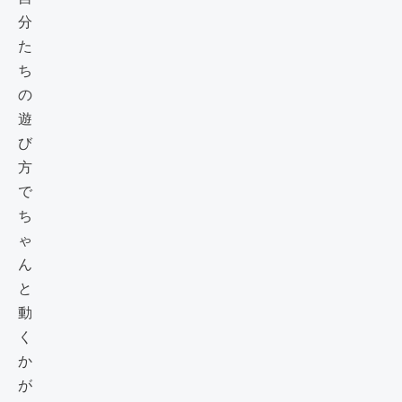
分
た
ち
の
遊
び
方
で
ち
ゃ
ん
と
動
く
か
が