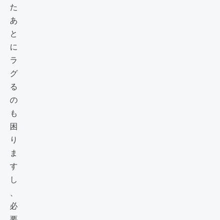
た
あ
と
に
ラ
グ
る
の
も
困
り
ま
す
し
、
必
要