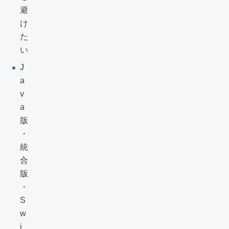
避
け
た
い
J
a
v
a
版
・
統
合
版
・
S
w
i