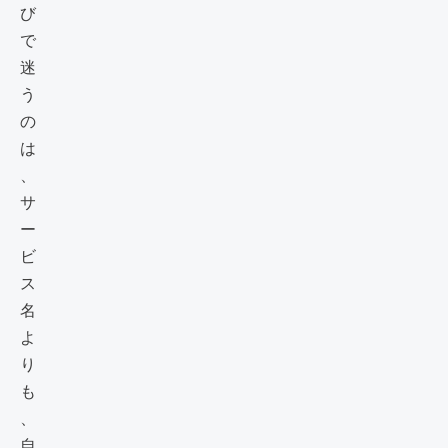
び
で
迷
う
の
は
、
サ
ー
ビ
ス
名
よ
り
も
、
自