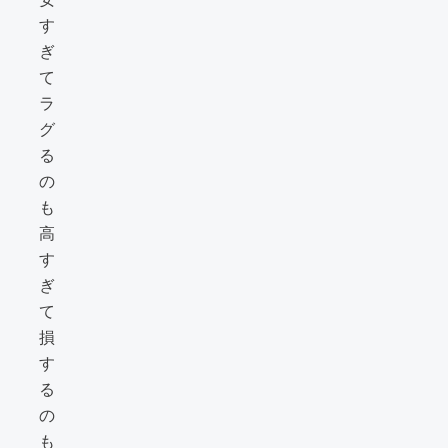
す
ぎ
て
ラ
グ
る
の
も
高
す
ぎ
て
損
す
る
の
も