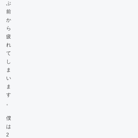
ぶ
前
か
ら
疲
れ
て
し
ま
い
ま
す
。
僕
は
2