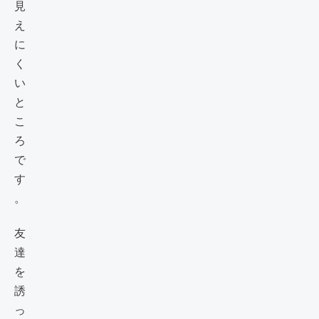
見
え
に
く
い
と
こ
ろ
で
す
。
友
達
を
誘
っ