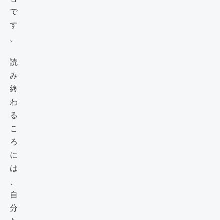
で
す
。
読
み
終
わ
る
こ
ろ
に
は
、
自
分