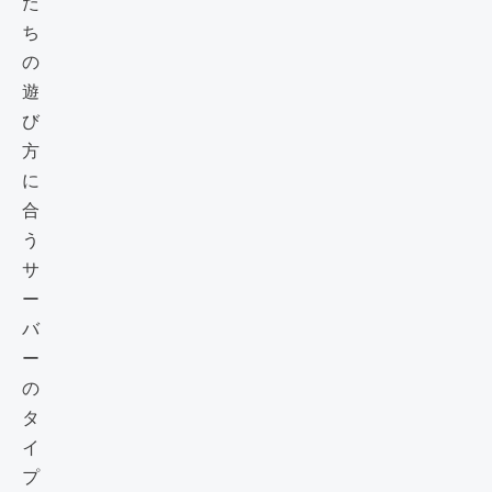
た
ち
の
遊
び
方
に
合
う
サ
ー
バ
ー
の
タ
イ
プ