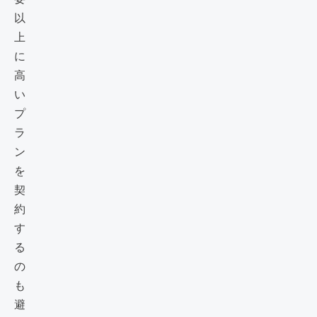
以
上
に
高
い
プ
ラ
ン
を
契
約
す
る
の
も
避