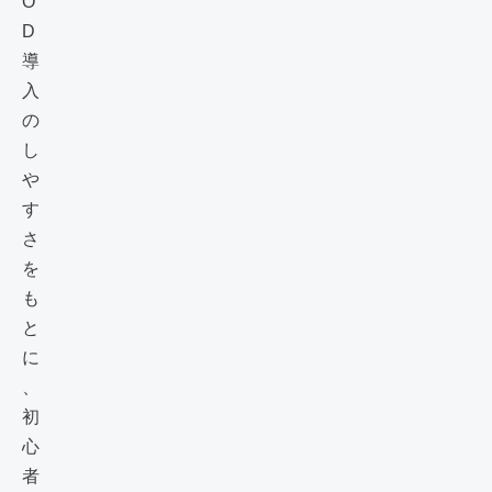
O
D
導
入
の
し
や
す
さ
を
も
と
に
、
初
心
者