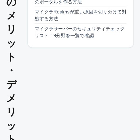
の
のポータルを作る方法
マイクラRealmsが重い原因を切り分けて対
メ
処する方法
リ
マイクラサーバーのセキュリティチェック
リスト！9分野を一覧で確認
ッ
ト
・
デ
メ
リ
ッ
ト