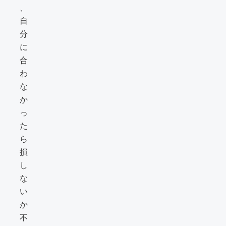
、
自
分
に
合
わ
な
か
っ
た
ら
損
し
な
い
か
不