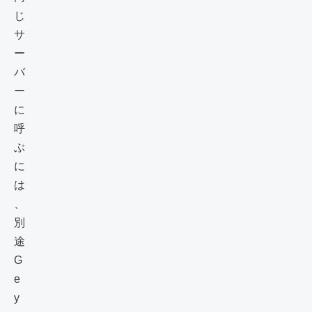
じ
サ
ー
バ
ー
に
呼
ぶ
に
は
、
別
途
G
e
y