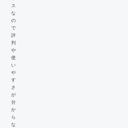
ス
な
の
で
評
判
や
使
い
や
す
さ
が
分
か
ら
な