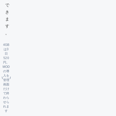
で
き
ま
す
。
4GB
は3
日
520
円。
MOD
の導
入を
\
/
管理
画面
だけ
で終
わら
せら
れま
す