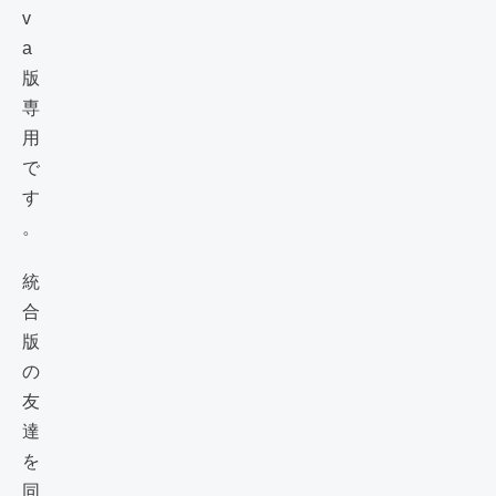
v
a
版
専
用
で
す
。
統
合
版
の
友
達
を
同