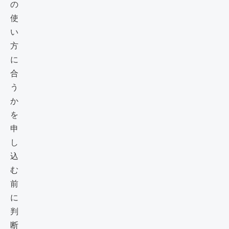
の
使
い
方
に
合
う
か
を
申
し
込
む
前
に
判
断