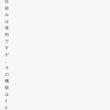
仕
組
み
は
便
利
で
す
が
、
そ
の
機
能
は
J
a