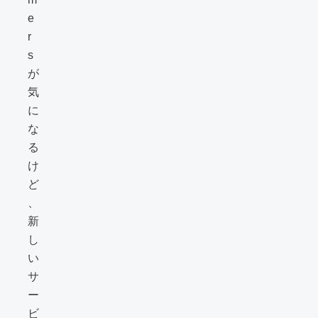
e
r
s
が
気
に
な
る
け
ど
、
新
し
い
サ
ー
ビ