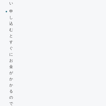
い
申
し
込
む
と
す
ぐ
に
お
金
が
か
か
る
の
で