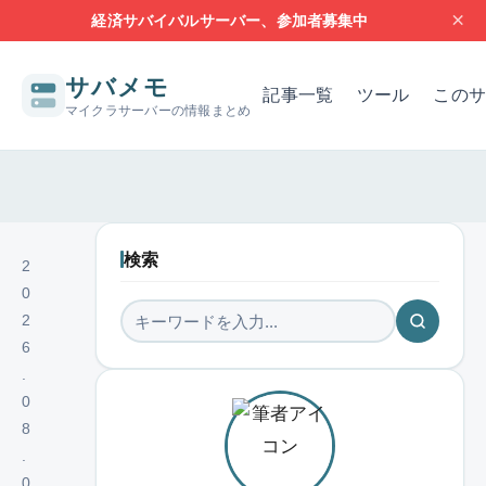
×
経済サバイバルサーバー、参加者募集中
サバメモ
記事一覧
ツール
このサ
マイクラサーバーの情報まとめ
サーバー構築の基本
サーバーの設定
問題解決
レンタルサー
検索
2
0
2
6
.
0
8
.
0