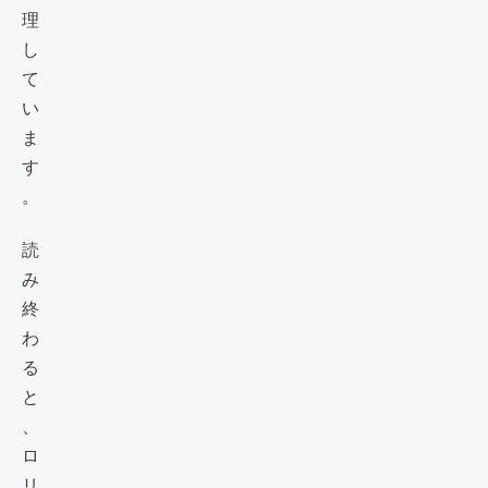
理
し
て
い
ま
す
。
読
み
終
わ
る
と
、
ロ
リ