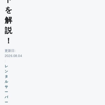
を
解
説
！
更新日:
2026.08.04
|
レ
ン
タ
ル
サ
ー
バ
ー