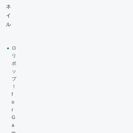
ロ
リ
ポ
ッ
プ
！
f
o
r
G
a
m