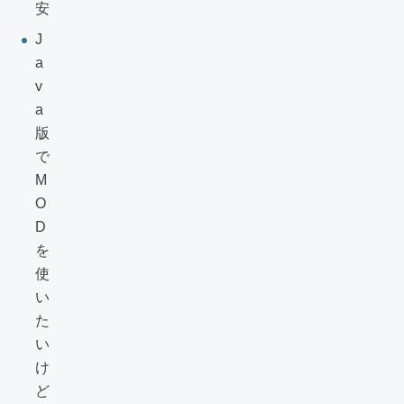
安
J
a
v
a
版
で
M
O
D
を
使
い
た
い
け
ど