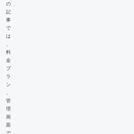
の
記
事
で
は
、
料
金
プ
ラ
ン
、
管
理
画
面
で