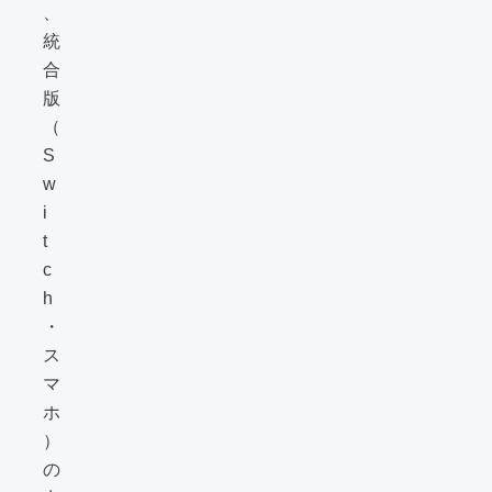
、
統
合
版
（
S
w
i
t
c
h
・
ス
マ
ホ
）
の