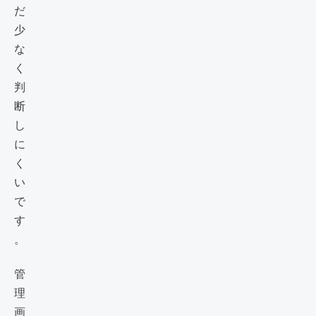
だ
少
な
く
判
断
し
に
く
い
で
す
。
管
理
画