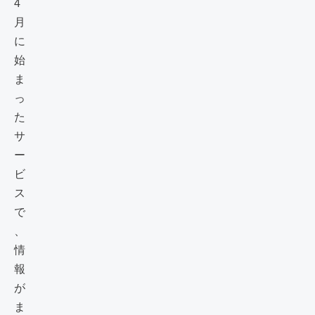
4
月
に
始
ま
っ
た
サ
ー
ビ
ス
で
、
情
報
が
ま