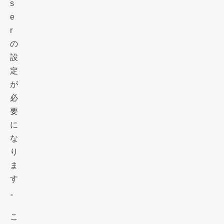
s
e
r
の
設
定
が
必
要
に
な
り
ま
す
。
こ