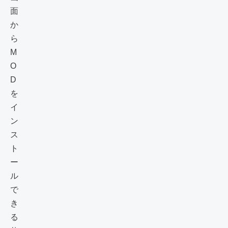
面
か
ら
M
O
D
を
イ
ン
ス
ト
ー
ル
で
き
る