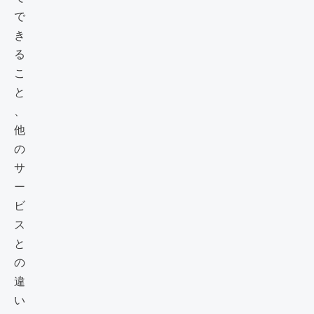
で
き
る
こ
と
、
他
の
サ
ー
ビ
ス
と
の
違
い