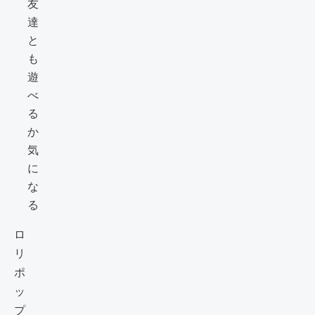
友
達
と
も
遊
べ
る
か
気
に
な
る
ロ
リ
ポ
ッ
プ