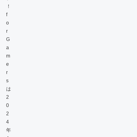
！
f
o
r
G
a
m
e
r
s
は
2
0
2
4
年