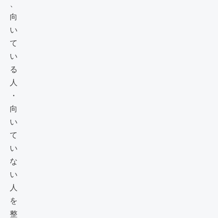
、
向
い
て
い
る
人
・
向
い
て
い
な
い
人
を
整