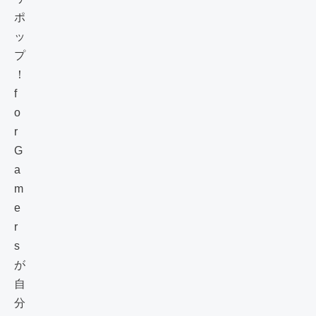
ポ
ッ
プ
！
f
o
r
G
a
m
e
r
s
が
自
分