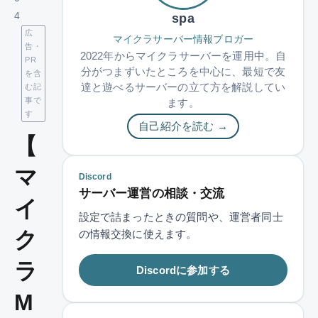
4
spa
広
マイクラサーバー情報ブロガー
告・
2022年からマイクラサーバーを運用中。自
PR
分がつまずいたところを中心に、最短で友
を含
達と遊べるサーバーの立て方を解説してい
む記
事で
ます。
す
自己紹介を読む →
【
マ
Discord
サーバー運営の相談・交流
イ
設定で詰まったときの質問や、運営者同士
ク
の情報交換に使えます。
ラ
Discordに参加する
M