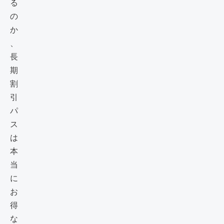
る
の
か
、
長
期
割
引
パ
ス
は
本
当
に
お
得
な