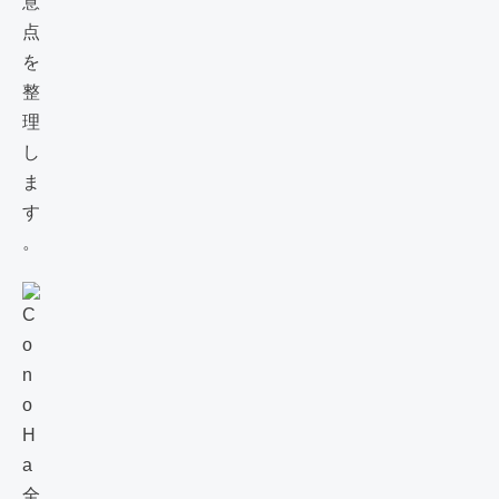
意
点
を
整
理
し
ま
す
。