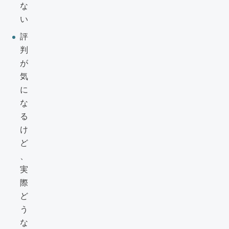
な
い
評
判
が
気
に
な
る
け
ど
、
実
際
ど
う
な