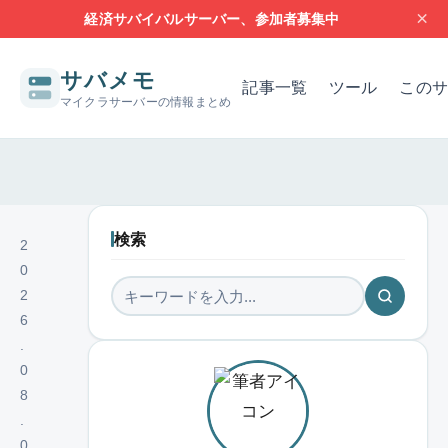
×
経済サバイバルサーバー、参加者募集中
サバメモ
記事一覧
ツール
このサ
マイクラサーバーの情報まとめ
サーバー構築の基本
サーバーの設定
問題解決
レンタルサー
検索
2
0
2
6
.
0
8
.
0