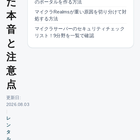
た
のポータルを作る方法
マイクラRealmsが重い原因を切り分けて対
本
処する方法
音
マイクラサーバーのセキュリティチェック
リスト！9分野を一覧で確認
と
注
意
点
更新日:
2026.08.03
|
レ
ン
タ
ル