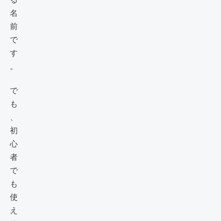
名
前
で
す
。
で
も
、
初
心
者
で
も
使
え