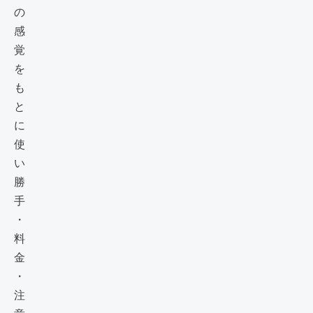
の
感
覚
を
も
と
に
使
い
勝
手
・
料
金
・
注