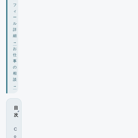
フ
ィ
ー
ル
詳
細
→
お
仕
事
の
相
談
→
目
次
C
o