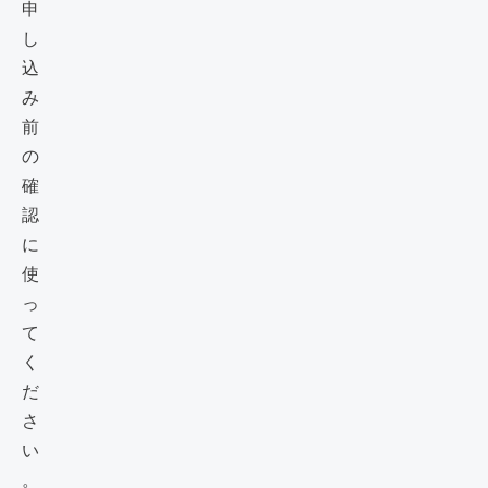
申
し
込
み
前
の
確
認
に
使
っ
て
く
だ
さ
い
。