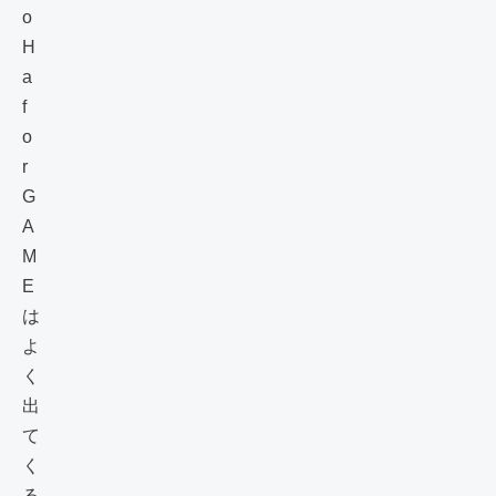
o
H
a
f
o
r
G
A
M
E
は
よ
く
出
て
く
る