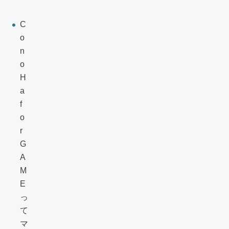
C
o
n
o
H
a
f
o
r
G
A
M
E
っ
て
マ