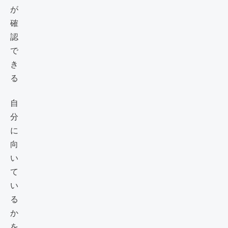
自
分
に
向
い
て
い
る
か
を