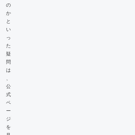
の
か
と
い
っ
た
疑
問
は
、
公
式
ペ
ー
ジ
を