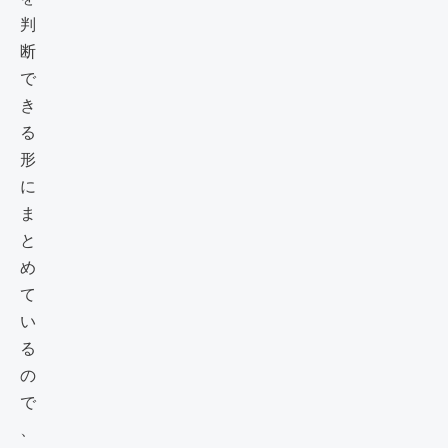
判
断
で
き
る
形
に
ま
と
め
て
い
る
の
で
、