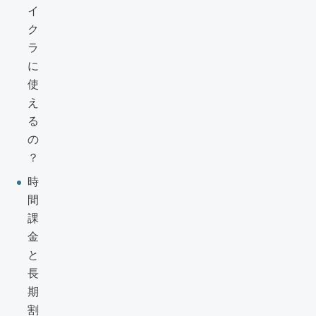
イ
ク
ラ
に
使
え
る
の
？
時
間
課
金
と
長
期
割