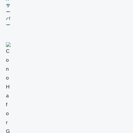
サ
ー
バ
ー