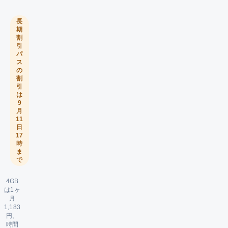
長
期
割
引
パ
ス
の
割
引
は
9
月
11
日
17
時
ま
で
4GB
は1ヶ
月
1,183
円。
時間