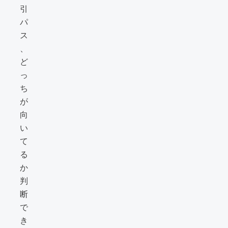
引
パ
ス
、
ど
っ
ち
が
向
い
て
る
か
判
断
で
き