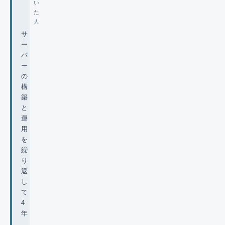
い
た
人
サ
ー
バ
ー
の
構
築
と
運
用
を
繰
り
返
し
て
4
年
。