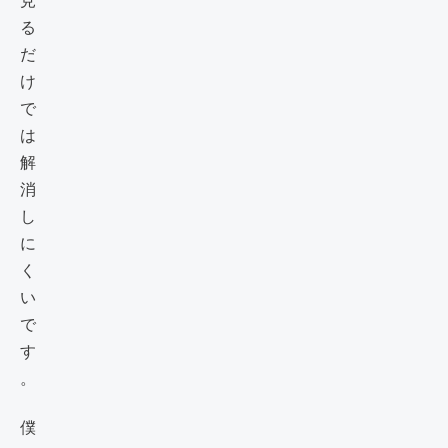
見
る
だ
け
で
は
解
消
し
に
く
い
で
す
。
僕