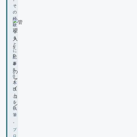
そ
の
経
験
を
も
と
に
記
事
8
0
本
以
上
を
執
筆
。
プ
ロ