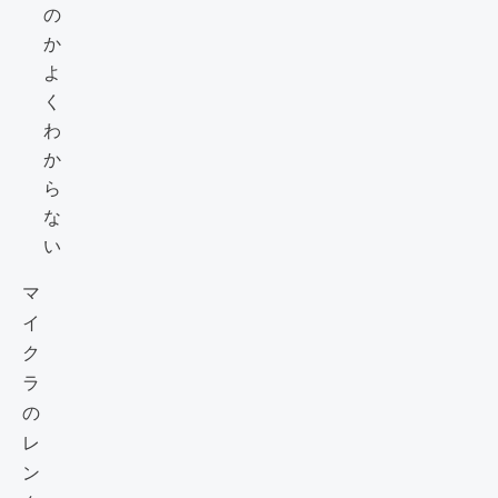
の
か
よ
く
わ
か
ら
な
い
マ
イ
ク
ラ
の
レ
ン