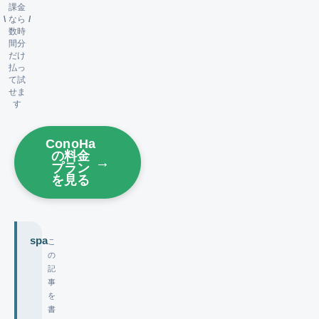
課金
\
なら
/
数時
間分
だけ
払っ
て試
せま
す
ConoHa
の料金
→
プラン
を見る
spa
こ
の
記
事
を
書