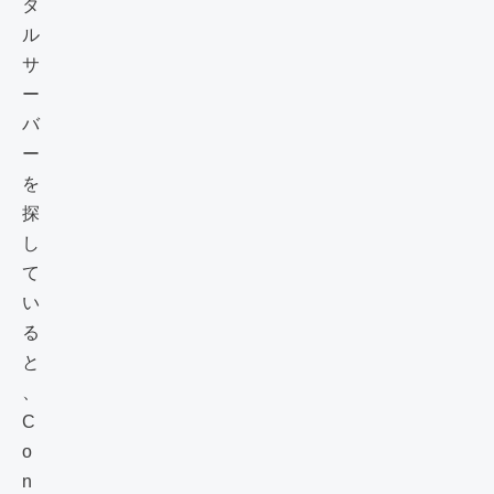
タ
ル
サ
ー
バ
ー
を
探
し
て
い
る
と
、
C
o
n