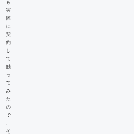
も
実
際
に
契
約
し
て
触
っ
て
み
た
の
で
、
そ