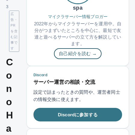
3
spa
広
マイクラサーバー情報ブロガー
告・
2022年からマイクラサーバーを運用中。自
PR
分がつまずいたところを中心に、最短で友
を含
達と遊べるサーバーの立て方を解説してい
む記
事で
ます。
す
自己紹介を読む →
C
o
Discord
サーバー運営の相談・交流
n
設定で詰まったときの質問や、運営者同士
o
の情報交換に使えます。
H
Discordに参加する
a