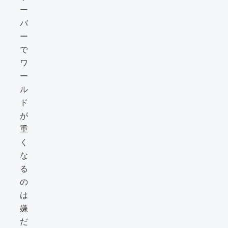
ー
バ
ー
で
ワ
ー
ル
ド
が
重
く
な
る
の
は
嫌
だ