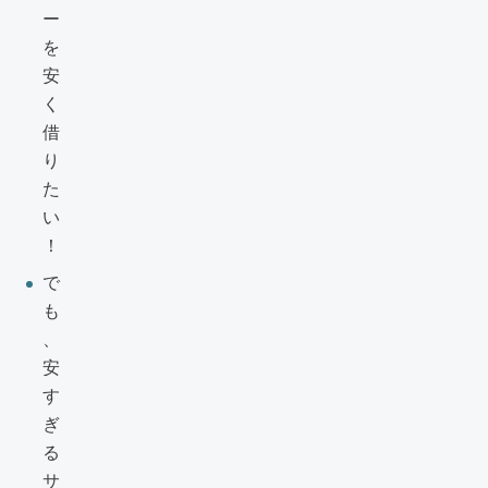
ー
を
安
く
借
り
た
い
！
で
も
、
安
す
ぎ
る
サ