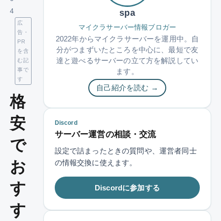
4
spa
広
マイクラサーバー情報ブロガー
告・
2022年からマイクラサーバーを運用中。自
PR
分がつまずいたところを中心に、最短で友
を含
達と遊べるサーバーの立て方を解説してい
む記
事で
ます。
す
自己紹介を読む →
格
安
Discord
サーバー運営の相談・交流
で
設定で詰まったときの質問や、運営者同士
お
の情報交換に使えます。
す
Discordに参加する
す