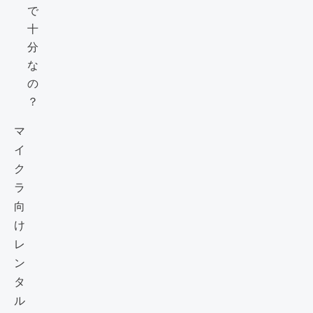
で
十
分
な
の
？
マ
イ
ク
ラ
向
け
レ
ン
タ
ル