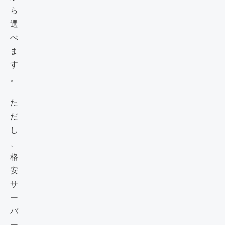
ら
選
べ
ま
す
。
た
だ
し
、
格
安
サ
ー
バ
ー