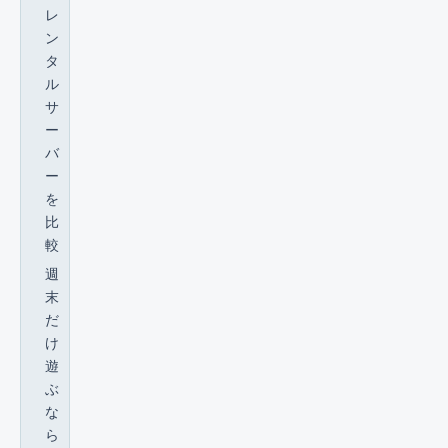
レ
ン
タ
ル
サ
ー
バ
ー
を
比
較
週
末
だ
け
遊
ぶ
な
ら