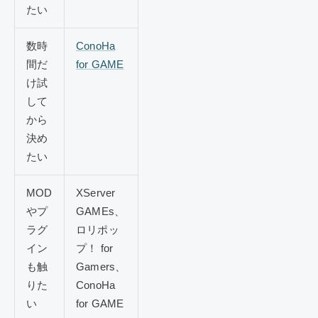
たい
数時
ConoHa
間だ
for GAME
け試
して
から
決め
たい
MOD
XServer
やプ
GAMEs、
ラグ
ロリポッ
イン
プ！ for
も触
Gamers、
りた
ConoHa
い
for GAME