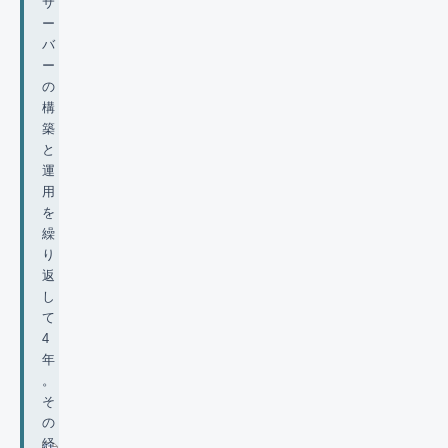
サ
ー
バ
ー
の
構
築
と
運
用
を
繰
り
返
し
て
4
年
。
そ
の
経