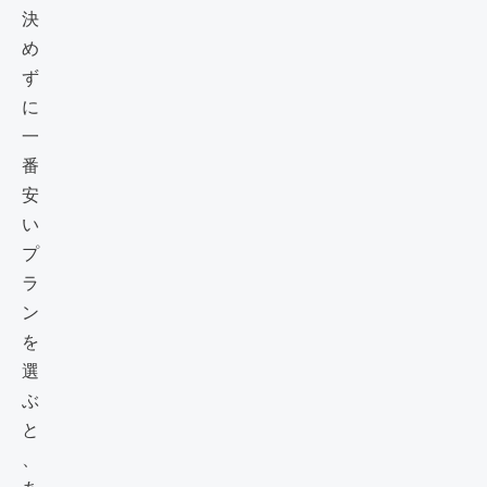
決
め
ず
に
一
番
安
い
プ
ラ
ン
を
選
ぶ
と
、