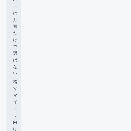
ー
は
月
額
だ
け
で
選
ば
な
い
格
安
マ
イ
ク
ラ
向
け