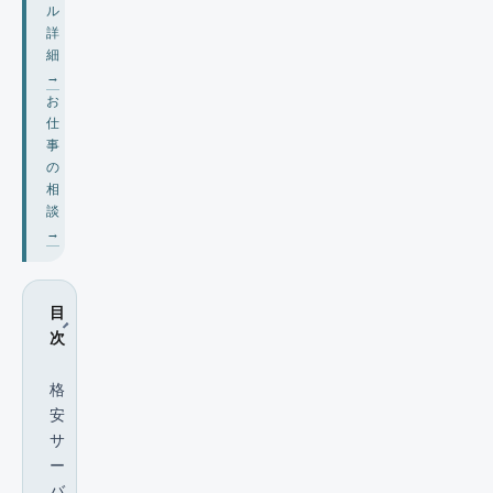
ル
詳
細
→
お
仕
事
の
相
談
→
目
次
格
安
サ
ー
バ