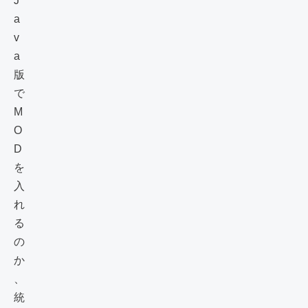
J
a
v
a
版
で
M
O
D
を
入
れ
る
の
か
、
統