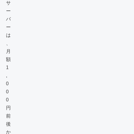
サ
ー
バ
ー
は
、
月
額
1
,
0
0
0
円
前
後
か