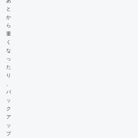
あ
と
か
ら
重
く
な
っ
た
り
、
バ
ッ
ク
ア
ッ
プ