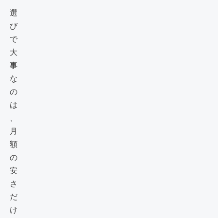
選
び
で
大
事
な
の
は
、
月
額
の
安
さ
だ
け