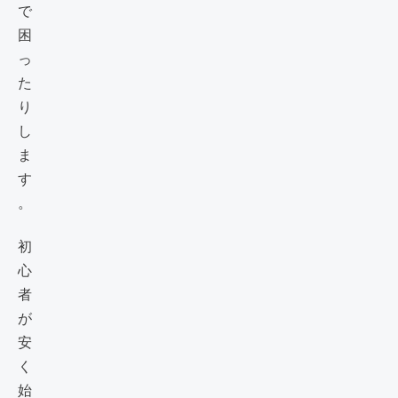
で
困
っ
た
り
し
ま
す
。
初
心
者
が
安
く
始