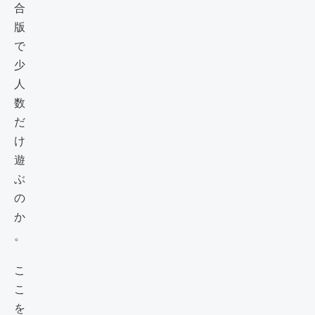
合
版
で
少
人
数
だ
け
遊
ぶ
の
か
。
こ
こ
を