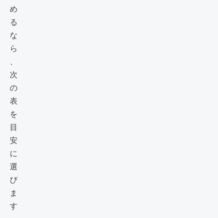
め
る
な
ら
、
次
の
表
を
目
安
に
選
び
ま
す