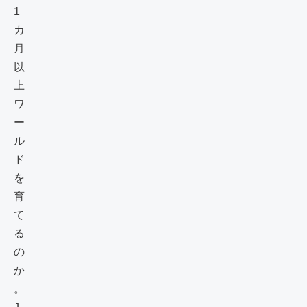
1
カ
月
以
上
ワ
ー
ル
ド
を
育
て
る
の
か
。