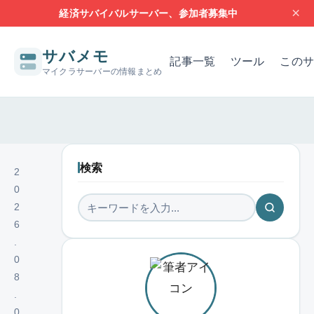
×
経済サバイバルサーバー、参加者募集中
サバメモ
記事一覧
ツール
このサ
マイクラサーバーの情報まとめ
サーバー構築の基本
サーバーの設定
問題解決
レンタルサー
検索
2
0
2
6
.
0
8
.
0