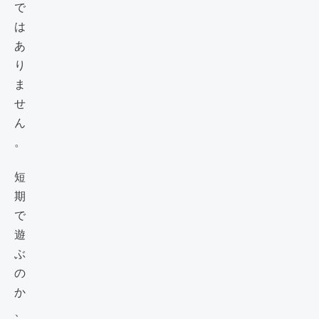
で
は
あ
り
ま
せ
ん
。
短
期
で
遊
ぶ
の
か
、