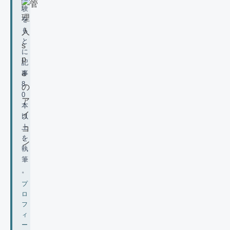
験
を
も
と
に
記
事
8
0
本
以
上
を
執
筆
。
プ
ロ
フ
ィ
ー