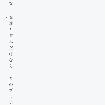
な
…
友
達
と
遊
ぶ
だ
け
な
ら
、
ど
の
プ
ラ
ン