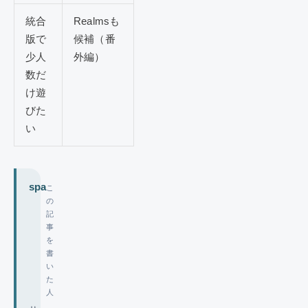
統合
Realmsも
版で
候補（番
少人
外編）
数だ
け遊
びた
い
spa
こ
の
記
事
を
書
い
た
人