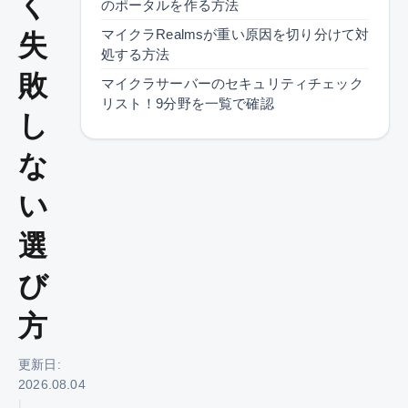
く
のポータルを作る方法
マイクラRealmsが重い原因を切り分けて対
失
処する方法
敗
マイクラサーバーのセキュリティチェック
リスト！9分野を一覧で確認
し
な
い
選
び
方
更新日:
2026.08.04
|