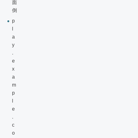
面
倒
p
l
a
y
.
e
x
a
m
p
l
e
.
c
o