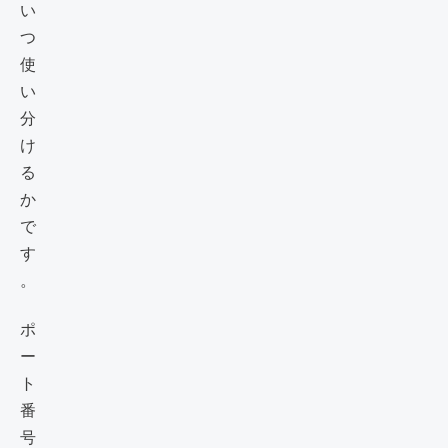
い
つ
使
い
分
け
る
か
で
す
。
ポ
ー
ト
番
号