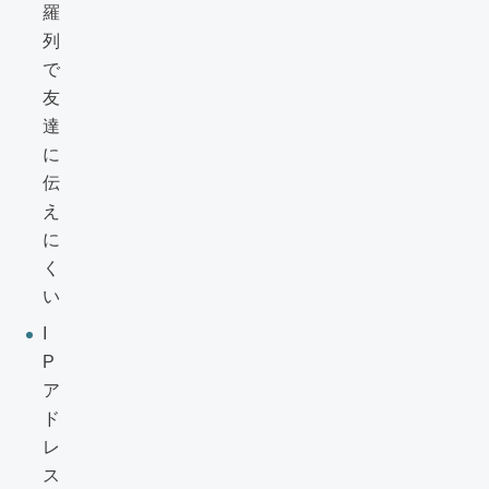
羅
列
で
友
達
に
伝
え
に
く
い
I
P
ア
ド
レ
ス