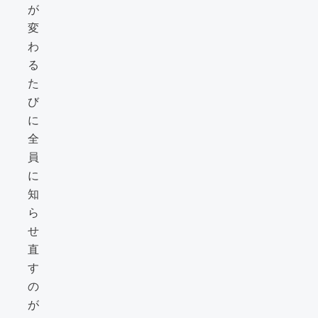
が
変
わ
る
た
び
に
全
員
に
知
ら
せ
直
す
の
が