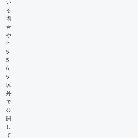
い
る
場
合
や
2
5
5
6
5
以
外
で
公
開
し
て