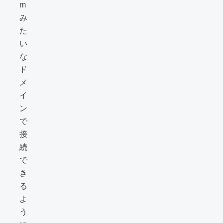
m
み
た
い
な
ド
メ
イ
ン
で
接
続
で
き
る
よ
う