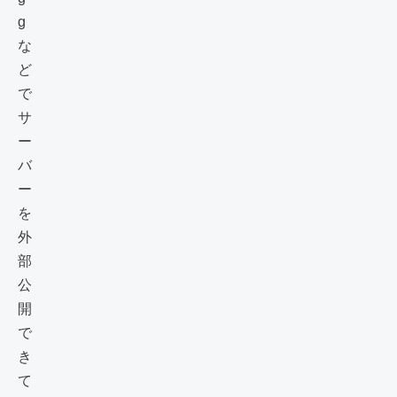
g
な
ど
で
サ
ー
バ
ー
を
外
部
公
開
で
き
て