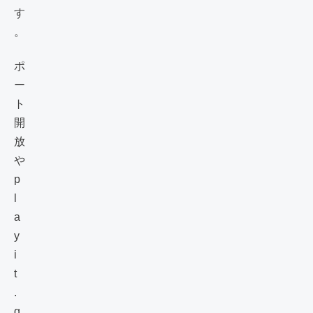
す
。
ポ
ー
ト
開
放
や
p
l
a
y
i
t
.
g