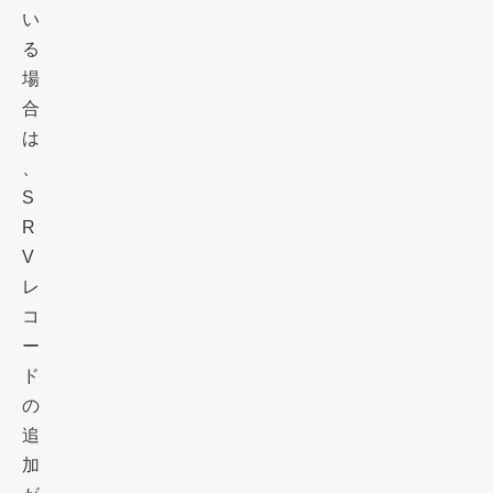
い
る
場
合
は
、
S
R
V
レ
コ
ー
ド
の
追
加