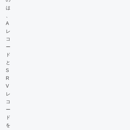
は
、
A
レ
コ
ー
ド
と
S
R
V
レ
コ
ー
ド
を