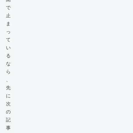
で
止
ま
っ
て
い
る
な
ら
、
先
に
次
の
記
事