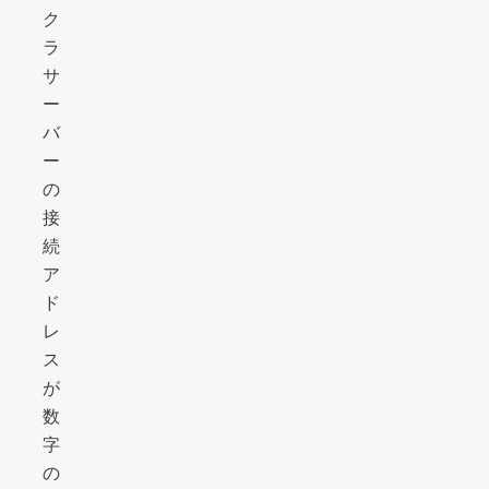
ク
ラ
サ
ー
バ
ー
の
接
続
ア
ド
レ
ス
が
数
字
の