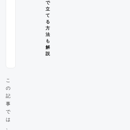
で
立
て
る
方
法
も
解
説
こ
の
記
事
で
は
、