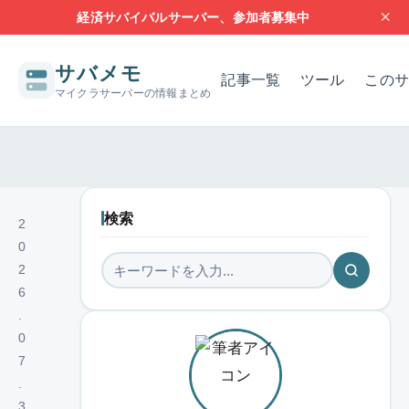
×
経済サバイバルサーバー、参加者募集中
サバメモ
記事一覧
ツール
このサ
マイクラサーバーの情報まとめ
サーバー構築の基本
サーバーの設定
問題解決
レンタルサー
検索
2
0
2
6
.
0
7
.
3