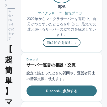
0
spa
広
マイクラサーバー情報ブロガー
告・
2022年からマイクラサーバーを運用中。自
PR
分がつまずいたところを中心に、最短で友
を含
達と遊べるサーバーの立て方を解説してい
む記
事で
ます。
す
自己紹介を読む →
【
超
Discord
サーバー運営の相談・交流
簡
設定で詰まったときの質問や、運営者同士
単
の情報交換に使えます。
】
Discordに参加する
マ