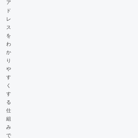
ア
ド
レ
ス
を
わ
か
り
や
す
く
す
る
仕
組
み
で