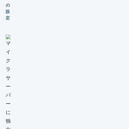
の
設
定