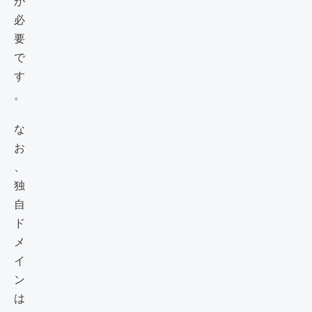
が
必
要
で
す
。
な
お
、
独
自
ド
メ
イ
ン
は