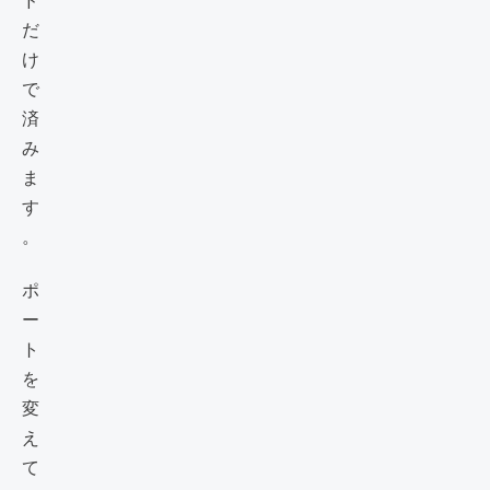
ド
だ
け
で
済
み
ま
す
。
ポ
ー
ト
を
変
え
て