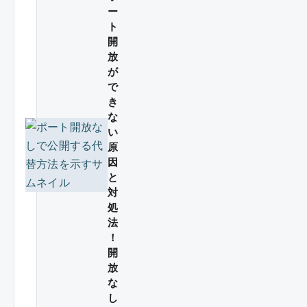
ー
ト
開
放
が
で
き
な
い
原
因
と
対
処
法
！
開
放
な
し