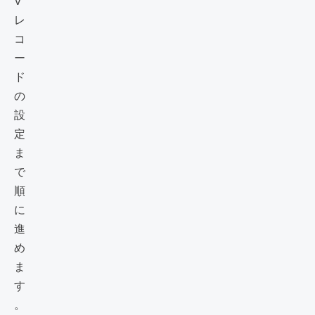
V
レ
コ
ー
ド
の
設
定
ま
で
順
に
進
め
ま
す
。