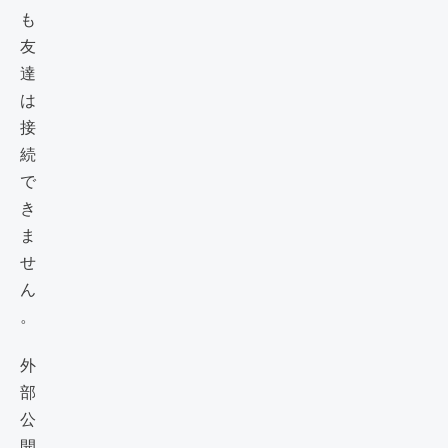
も
友
達
は
接
続
で
き
ま
せ
ん
。
外
部
公
開