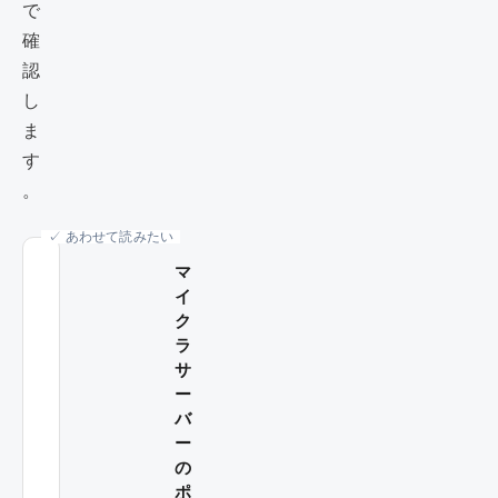
で
確
認
し
ま
す
。
✓ あわせて読みたい
マ
イ
ク
ラ
サ
ー
バ
ー
の
ポ