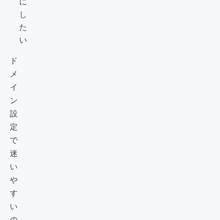
に
し
た
い
ド
メ
イ
ン
設
定
で
迷
い
や
す
い
の