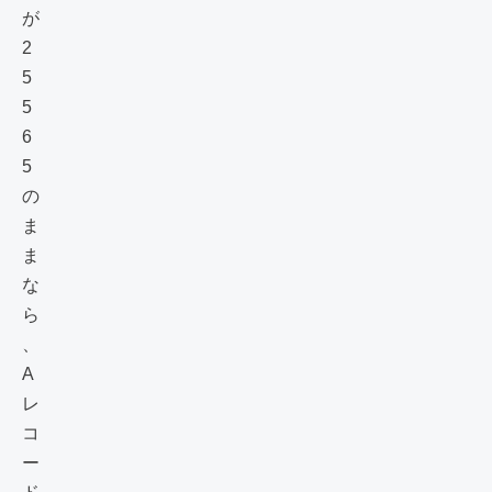
が
2
5
5
6
5
の
ま
ま
な
ら
、
A
レ
コ
ー