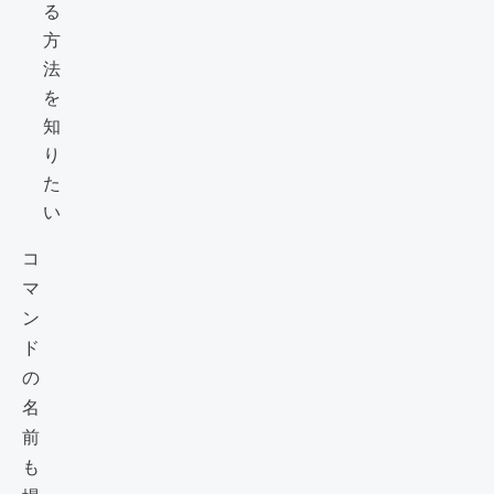
る
方
法
を
知
り
た
い
コ
マ
ン
ド
の
名
前
も