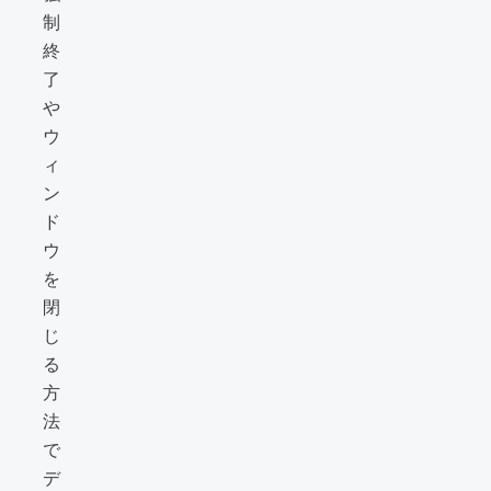
制
終
了
や
ウ
ィ
ン
ド
ウ
を
閉
じ
る
方
法
で
デ