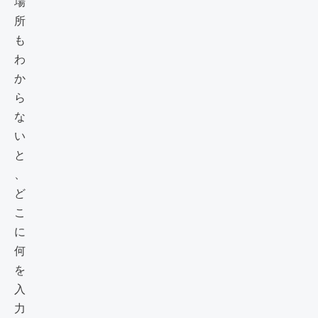
場
所
も
わ
か
ら
な
い
と
、
ど
こ
に
何
を
入
力