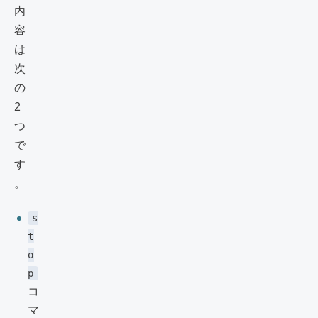
内
容
は
次
の
2
つ
で
す
。
s
t
o
p
コ
マ