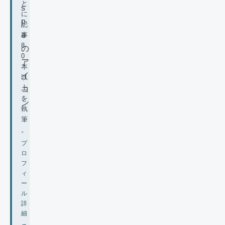
と
に
記
事
8
0
本
以
上
を
執
筆
。
プ
ロ
フ
ィ
ー
ル
詳
細
→