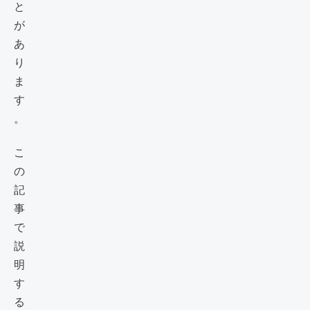
と
が
あ
り
ま
す
。
こ
の
記
事
で
説
明
す
る