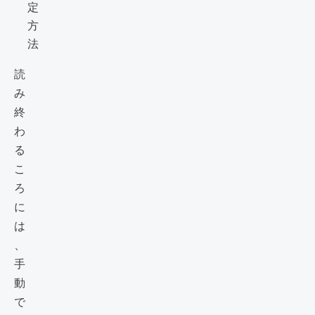
定
方
法
読
み
終
わ
る
こ
ろ
に
は
、
手
動
で