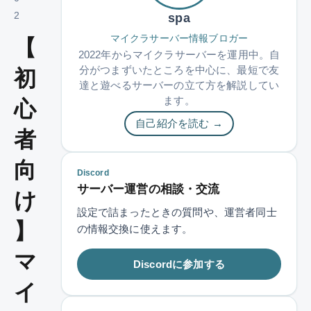
2
spa
マイクラサーバー情報ブロガー
【
2022年からマイクラサーバーを運用中。自
分がつまずいたところを中心に、最短で友
初
達と遊べるサーバーの立て方を解説してい
ます。
心
自己紹介を読む →
者
向
Discord
サーバー運営の相談・交流
け
設定で詰まったときの質問や、運営者同士
】
の情報交換に使えます。
マ
Discordに参加する
イ