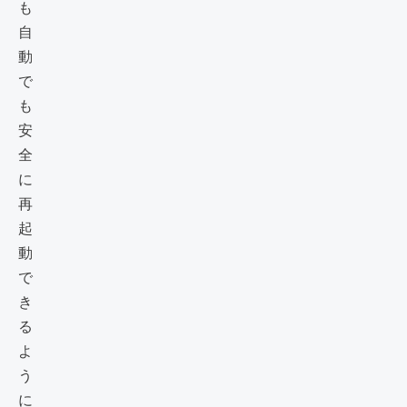
も
自
動
で
も
安
全
に
再
起
動
で
き
る
よ
う
に