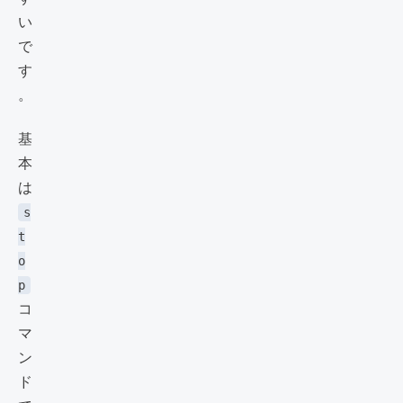
い
で
す
。
基
本
は
s
t
o
p
コ
マ
ン
ド