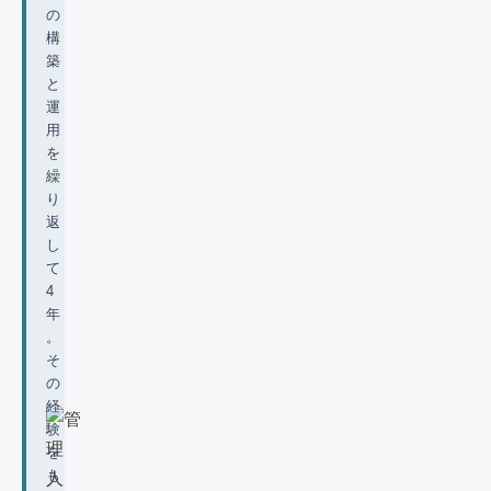
の
構
築
と
運
用
を
繰
り
返
し
て
4
年
。
そ
の
経
験
を
も