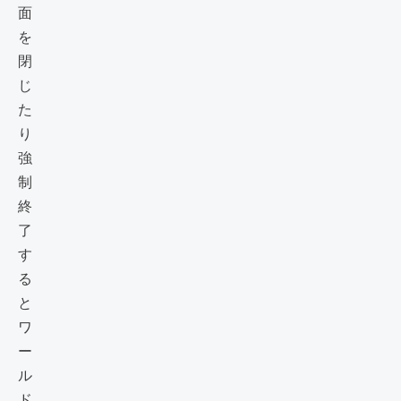
面
を
閉
じ
た
り
強
制
終
了
す
る
と
ワ
ー
ル
ド