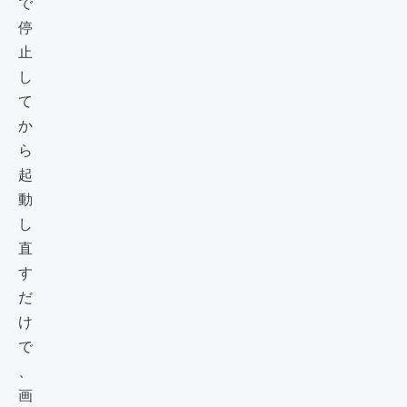
で
停
止
し
て
か
ら
起
動
し
直
す
だ
け
で
、
画