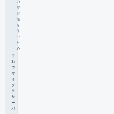
の
安
定
性
を
保
つ
た
め
手
動
で
マ
イ
ク
ラ
サ
ー
バ