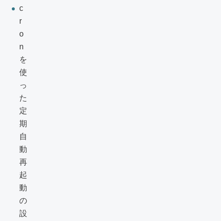
c
r
o
n
を
使
っ
た
定
期
自
動
再
起
動
の
設