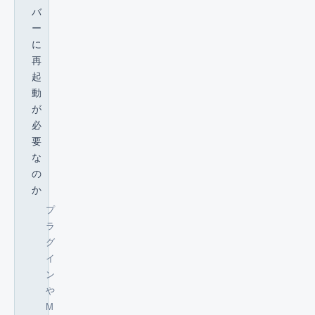
バ
ー
に
再
起
動
が
必
要
な
の
か
プ
ラ
グ
イ
ン
や
M