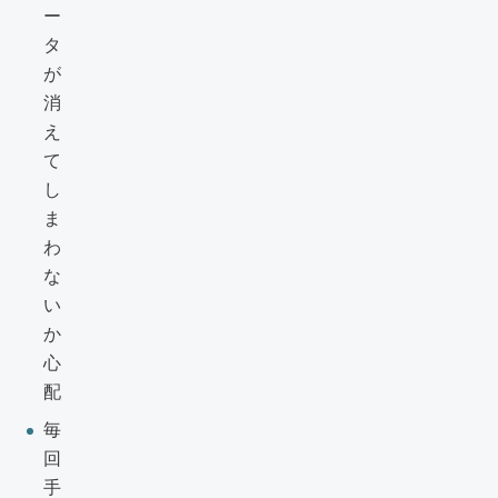
ー
タ
が
消
え
て
し
ま
わ
な
い
か
心
配
毎
回
手