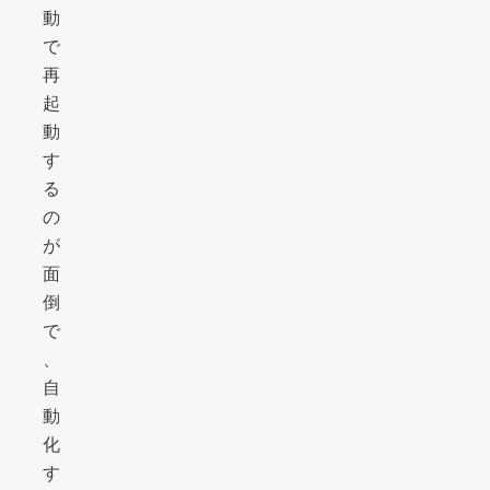
動
で
再
起
動
す
る
の
が
面
倒
で
、
自
動
化
す