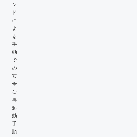
ン
ド
に
よ
る
手
動
で
の
安
全
な
再
起
動
手
順