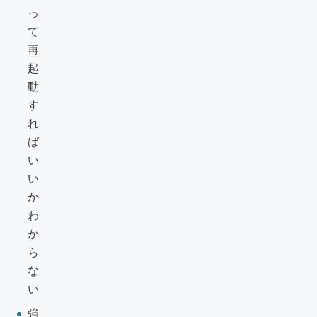
っ
て
再
起
動
す
れ
ば
い
い
か
わ
か
ら
な
い
強