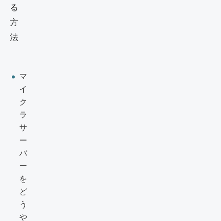
マ
イ
ク
ラ
サ
ー
バ
ー
を
ど
う
や