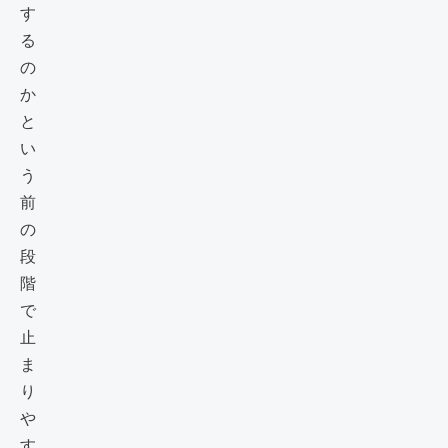
す
る
の
か
と
い
う
前
の
段
階
で
止
ま
り
や
す