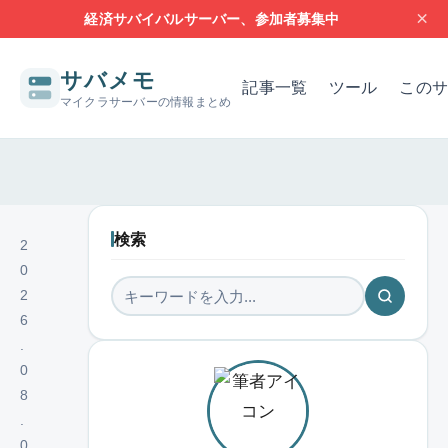
×
経済サバイバルサーバー、参加者募集中
サバメモ
記事一覧
ツール
このサ
マイクラサーバーの情報まとめ
サーバー構築の基本
サーバーの設定
問題解決
レンタルサー
検索
2
0
2
6
.
0
8
.
0