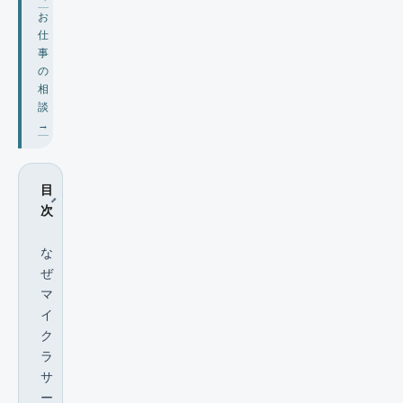
お
仕
事
の
相
談
→
目
次
な
ぜ
マ
イ
ク
ラ
サ
ー