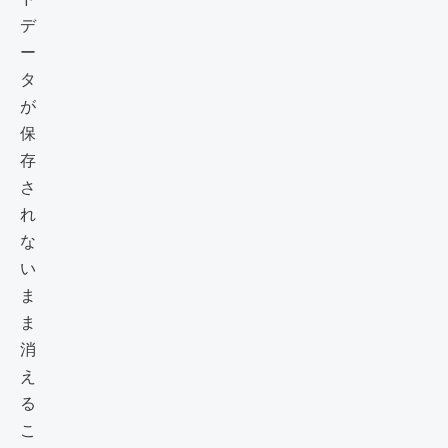
デ
ー
タ
が
保
存
さ
れ
な
い
ま
ま
消
え
る
こ