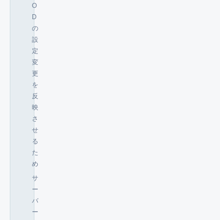
O
D
の
設
定
変
更
を
反
映
さ
せ
る
た
め
サ
ー
バ
ー