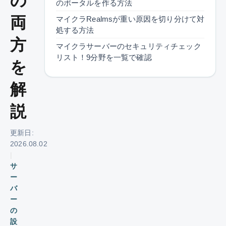
の
のポータルを作る方法
両
マイクラRealmsが重い原因を切り分けて対
処する方法
方
マイクラサーバーのセキュリティチェック
リスト！9分野を一覧で確認
を
解
説
更新日:
2026.08.02
|
サ
ー
バ
ー
の
設