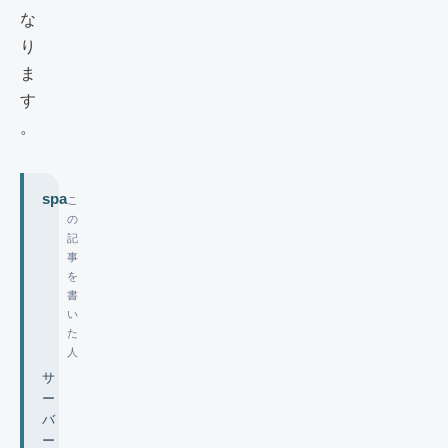
な
り
ま
す
。
spa
こ
の
記
事
を
書
い
た
人
サ
ー
バ
ー