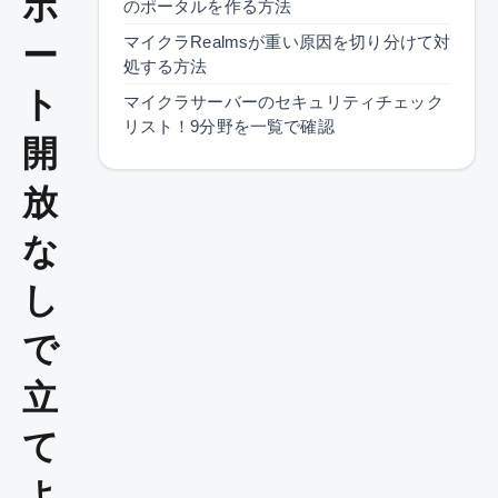
ポ
のポータルを作る方法
マイクラRealmsが重い原因を切り分けて対
ー
処する方法
ト
マイクラサーバーのセキュリティチェック
リスト！9分野を一覧で確認
開
放
な
し
で
立
て
よ