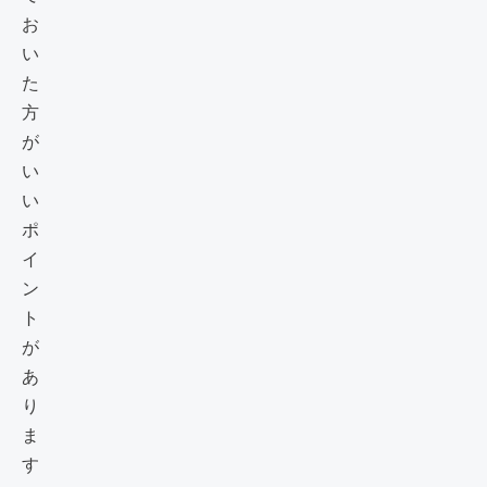
お
い
た
方
が
い
い
ポ
イ
ン
ト
が
あ
り
ま
す