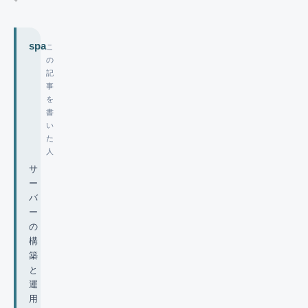
spa
こ
の
記
事
を
書
い
た
人
サ
ー
バ
ー
の
構
築
と
運
用