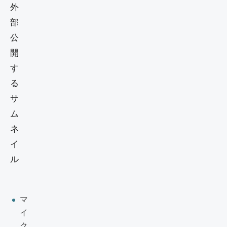
マ
イ
ク