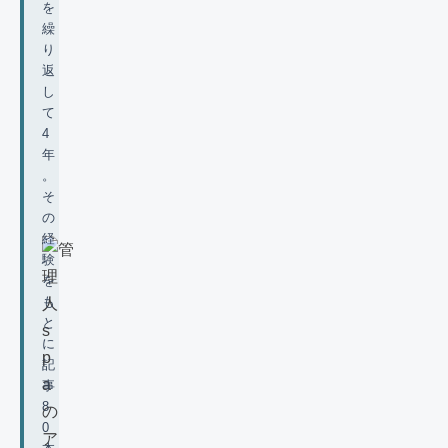
を
繰
り
返
し
て
4
年
。
そ
の
経
験
を
も
と
に
記
事
8
0