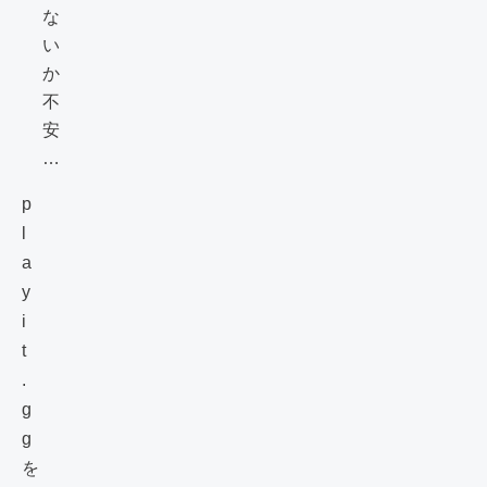
な
い
か
不
安
…
p
l
a
y
i
t
.
g
g
を