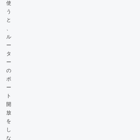
使
う
と
、
ル
ー
タ
ー
の
ポ
ー
ト
開
放
を
し
な