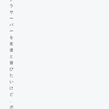
ラ
サ
ー
バ
ー
を
友
達
と
遊
び
た
い
け
ど
、
ポ