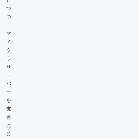
つ
つ
、
マ
イ
ク
ラ
サ
ー
バ
ー
を
友
達
に
公