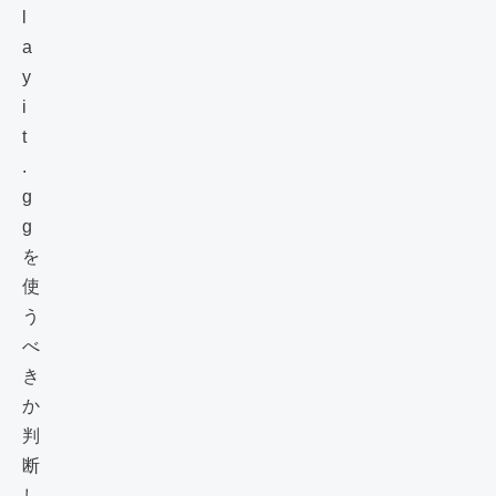
l
a
y
i
t
.
g
g
を
使
う
べ
き
か
判
断
し