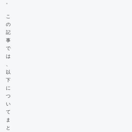
。
こ
の
記
事
で
は
、
以
下
に
つ
い
て
ま
と