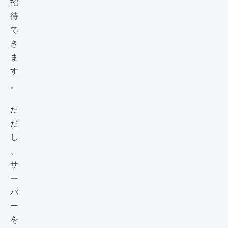
招
待
で
き
ま
す
。
た
だ
し
、
サ
ー
バ
ー
を