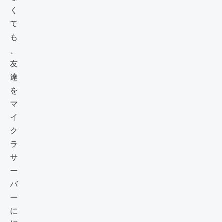
く
て
も
、
友
達
を
マ
イ
ク
ラ
サ
ー
バ
ー
に