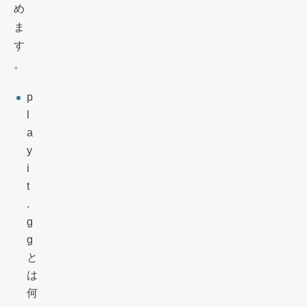
め
ま
す
。
p
l
a
y
i
t
.
g
g
と
は
何