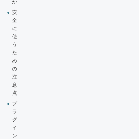
か
安
全
に
使
う
た
め
の
注
意
点
プ
ラ
グ
イ
ン