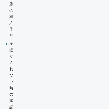
版
の
導
入
手
順
友
達
が
入
れ
な
い
時
の
確
認