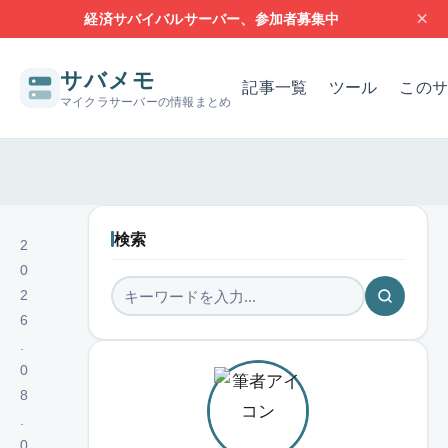
×
経済サバイバルサーバー、参加者募集中
サバメモ
記事一覧
ツール
このサ
マイクラサーバーの情報まとめ
サーバー構築の基本
サーバーの設定
問題解決
レンタルサー
検索
2
0
2
6
.
0
8
.
0