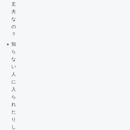
丈
夫
な
の
？
知
ら
な
い
人
に
入
ら
れ
た
り
し