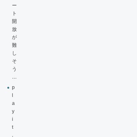
ー
ト
開
放
が
難
し
そ
う
…
p
l
a
y
i
t
.