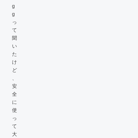
g
g
っ
て
聞
い
た
け
ど
、
安
全
に
使
っ
て
大