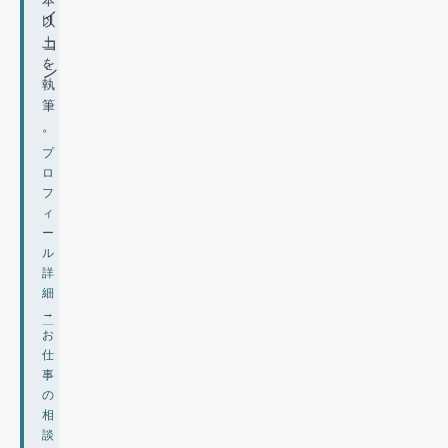
本
以
上
を
執
筆
。
プ
ロ
フ
ィ
ー
ル
詳
細
→
お
仕
事
の
相
談