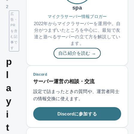
2
spa
広
マイクラサーバー情報ブロガー
告・
2022年からマイクラサーバーを運用中。自
PR
分がつまずいたところを中心に、最短で友
を含
達と遊べるサーバーの立て方を解説してい
む記
事で
ます。
す
自己紹介を読む →
p
l
Discord
サーバー運営の相談・交流
a
設定で詰まったときの質問や、運営者同士
y
の情報交換に使えます。
i
Discordに参加する
t