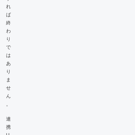
れ
ば
終
わ
り
で
は
あ
り
ま
せ
ん
。
連
携