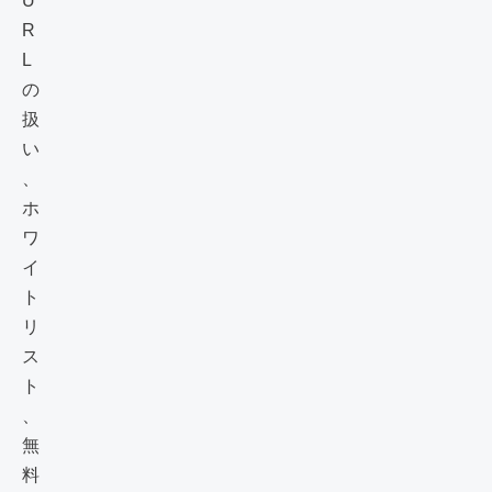
U
R
L
の
扱
い
、
ホ
ワ
イ
ト
リ
ス
ト
、
無
料