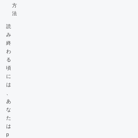
方
法
読
み
終
わ
る
頃
に
は
、
あ
な
た
は
p