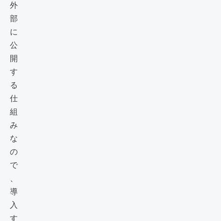
外
部
に
公
開
す
る
仕
組
み
な
の
で
、
導
入
す