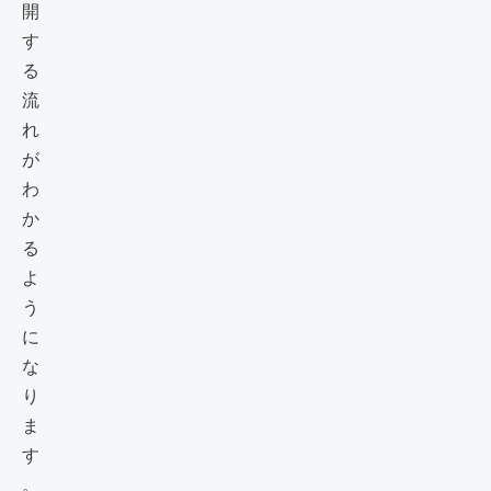
開
す
る
流
れ
が
わ
か
る
よ
う
に
な
り
ま
す
。