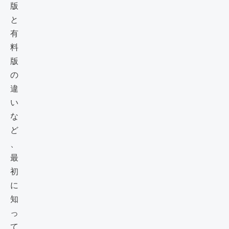
版
と
有
料
版
の
違
い
な
ど
、
最
初
に
知
っ
て