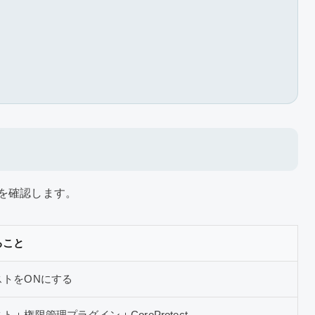
う
を確認します。
ること
ストをONにする
＋権限管理プラグイン＋CoreProtect