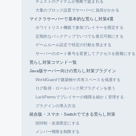
チェストのアイテムが無断で盗まれる
大量のブロック設置でサーバーに負荷がかかる
マイクラサーバーで基本的な荒らし対策4選
ホワイトリスト機能で参加プレイヤーを限定する
定期的なバックアップでいつでも復元可能にする
ゲームルール設定で特定の行動を禁止する
サーバーのポート番号を変更してアクセスを困難にする
荒らし対策コマンド一覧
Java版サーバー向けの荒らし対策プラグイン
WorldGuardで建築物や共有スペースを保護する
ログ取得・ロールバック用プラグインを使う
LuckPermsでプレイヤーの権限を細かく管理する
プラグインの導入方法
統合版・スマホ・Switchでできる荒らし対策
招待制・友達限定にする
メンバー権限を制限する