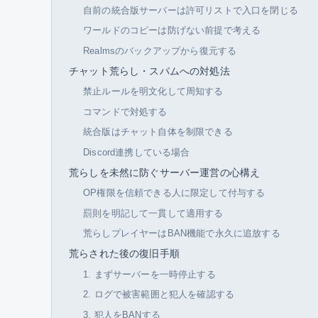
自前の統合版サーバーは許可リストで入口を閉じる
ワールドのコピーは防げない前提で考える
Realmsのバックアップから復元する
チャット荒らし・スパムへの対処法
禁止ルールを明文化して周知する
コマンドで対処する
統合版はチャット自体を制限できる
Discord連携している場合
荒らしを未然に防ぐサーバー運営の心構え
OP権限を信頼できる人に限定して付与する
罰則を明記して一貫して適用する
荒らしプレイヤーはBAN機能で永久に追放する
荒らされた後の復旧手順
1. まずサーバーを一時停止する
2. ログで被害範囲と犯人を確認する
3. 犯人をBANする