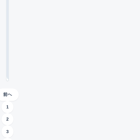
境
2
サ
れ
ま
ン
.
r
f
6
で
ー
す
】
c
に
追
l
/
の
バ
。
o
加
規
す
i
0
注
ー
m
、
約
g
る
7
意
を
」
P
h
/
違
方
点
収
の
3
v
t
反
法
ま
益
0
よ
P
を
な
·
で
化
う
/
t
し
問
ま
す
な
T
r
題
で
と
る
独
N
u
解
マ
め
方
自
T
e
決
ま
イ
法
ド
/
に
す
を
ク
メ
ク
設
。
解
ラ
イ
リ
定
前へ
説
ン
ー
サ
す
。
に
パ
ー
る
1
E
変
ー
手
バ
U
2
更
爆
順
ー
L
す
発
と
を
3
A
る
な
注
収
に
方
ど