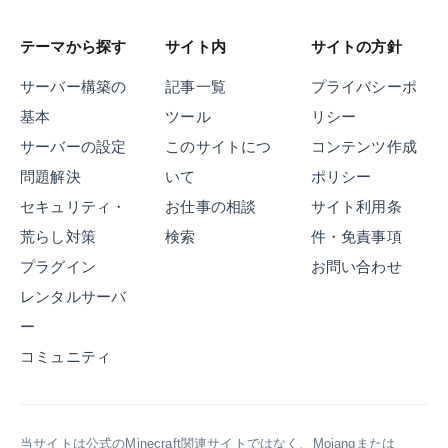
す
ー
。
い
ド
テーマから探す
サイト内
サイトの方針
N
の
G
設
サーバー構築の
記事一覧
プライバシーポ
行
定
基本
ツール
リシー
為
手
も
順
サーバーの設定
このサイトにつ
コンテンツ作成
合
や
問題解決
いて
ポリシー
わ
、
セキュリティ・
お仕事の相談
サイト利用条
せ
グ
て
ロ
荒らし対策
検索
件・免責事項
紹
ー
プラグイン
お問い合わせ
介
バ
し
レンタルサーバ
ル
ま
I
ー
す
P
コミュニティ
。
が
変
わ
る
当サイトは公式のMinecraft関連サイトではなく、Mojangまたは