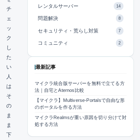
レンタルサーバー
14
チ
ェ
問題解決
8
ッ
セキュリティ・荒らし対策
7
ク
コミュニティ
2
し
た
最新記事
い
人
マイクラ統合版サーバーを無料で立てる方
は
法｜自宅とAternos比較
そ
【マイクラ】Multiverse-Portalsで自由な形
の
のポータルを作る方法
ま
マイクラRealmsが重い原因を切り分けて対
処する方法
ま
下