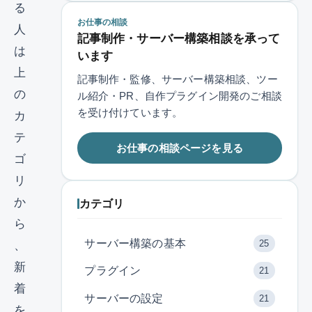
る
お仕事の相談
人
記事制作・サーバー構築相談を承って
は
います
上
記事制作・監修、サーバー構築相談、ツー
の
ル紹介・PR、自作プラグイン開発のご相談
を受け付けています。
カ
テ
お仕事の相談ページを見る
ゴ
リ
か
カテゴリ
ら
サーバー構築の基本
25
、
新
プラグイン
21
着
サーバーの設定
21
を