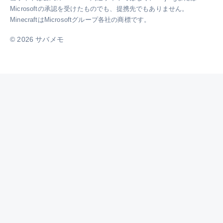
場
Microsoftの承認を受けたものでも、提携先でもありません。
合
MinecraftはMicrosoftグループ各社の商標です。
の
対
© 2026 サバメモ
処
法
も
初
心
者
に
わ
か
り
や
す
く
説
明
し
ま