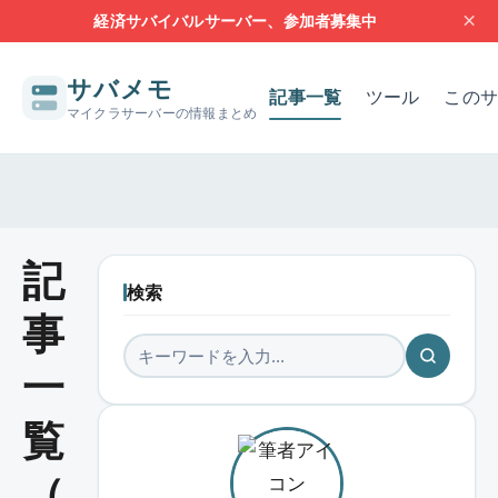
×
経済サバイバルサーバー、参加者募集中
サバメモ
記事一覧
ツール
このサ
マイクラサーバーの情報まとめ
サーバー構築の基本
サーバーの設定
問題解決
レンタルサー
記
検索
事
一
覧
（