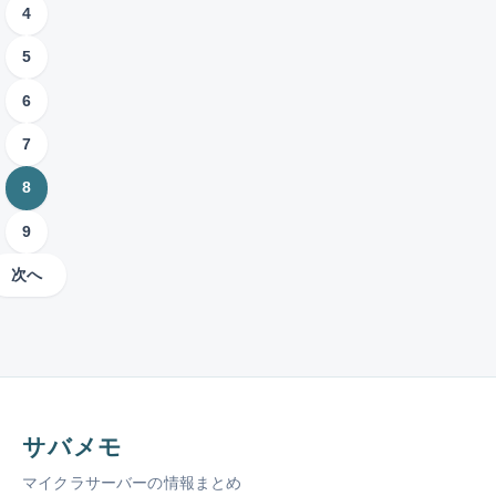
意
4
益
違
法
の
点
化
反
を
f
を
5
す
し
解
l
解
な
る
説
a
説
6
い
3
。
g
し
収
7
D
設
つ
ま
益
N
定
の
す
8
化
S
ま
。
方
手
の
で
法
9
段
A
初
と
レ
心
次へ
、
コ
者
規
ー
向
約
ド
け
違
・
に
反
S
説
に
R
明
な
V
し
サバメモ
り
レ
ま
や
マイクラサーバーの情報まとめ
コ
す