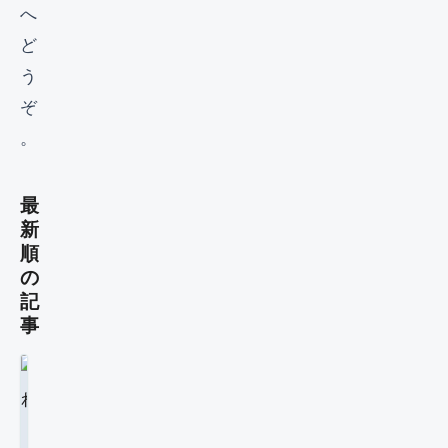
へ
ど
う
ぞ
。
最
新
順
の
記
事
マ
イ
ク
マ