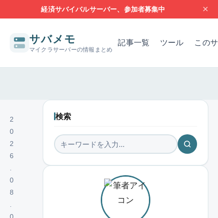
×
経済サバイバルサーバー、参加者募集中
サバメモ
記事一覧
ツール
このサ
マイクラサーバーの情報まとめ
サーバー構築の基本
サーバーの設定
問題解決
レンタルサー
検索
2
0
2
6
.
0
8
.
0