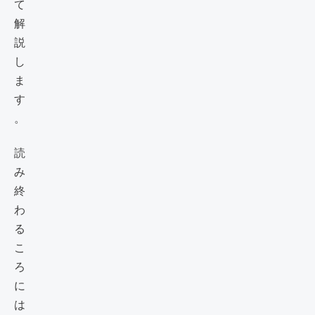
て
解
説
し
ま
す
。
読
み
終
わ
る
こ
ろ
に
は