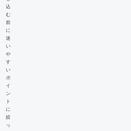
込
む
前
に
迷
い
や
す
い
ポ
イ
ン
ト
に
絞
っ