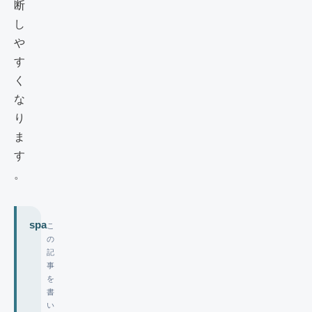
断
し
や
す
く
な
り
ま
す
。
spa
こ
の
記
事
を
書
い