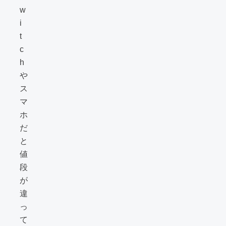
w
i
t
c
h
や
ス
マ
ホ
だ
と
値
段
が
違
っ
て