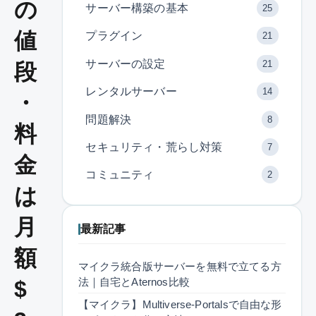
の
サーバー構築の基本
25
値
プラグイン
21
サーバーの設定
21
段
レンタルサーバー
14
・
問題解決
8
料
セキュリティ・荒らし対策
7
金
コミュニティ
2
は
月
最新記事
額
マイクラ統合版サーバーを無料で立てる方
法｜自宅とAternos比較
$
【マイクラ】Multiverse-Portalsで自由な形