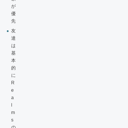
が
優
先
友
達
は
基
本
的
に
R
e
a
l
m
s
の