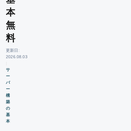
本
無
料
更新日:
2026.08.03
|
サ
ー
バ
ー
構
築
の
基
本