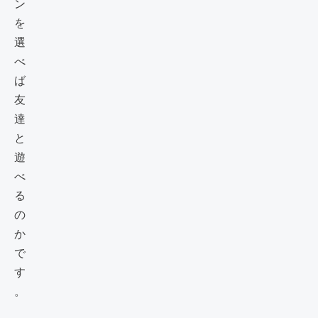
ン
を
選
べ
ば
友
達
と
遊
べ
る
の
か
で
す
。