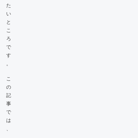
た
い
と
こ
ろ
で
す
。
こ
の
記
事
で
は
、