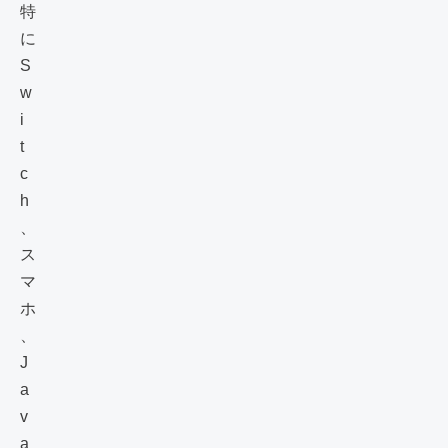
特
に
S
w
i
t
c
h
、
ス
マ
ホ
、
J
a
v
a