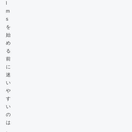
l
m
s
を
始
め
る
前
に
迷
い
や
す
い
の
は
、