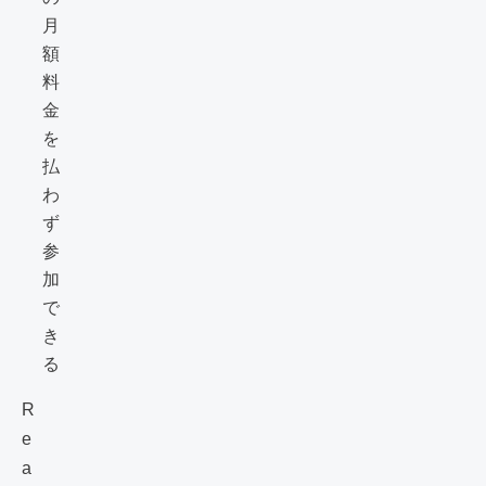
月
額
料
金
を
払
わ
ず
参
加
で
き
る
R
e
a