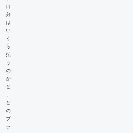
自
分
は
い
く
ら
払
う
の
か
と
、
ど
の
プ
ラ