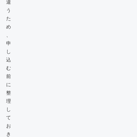
違
う
た
め
、
申
し
込
む
前
に
整
理
し
て
お
き