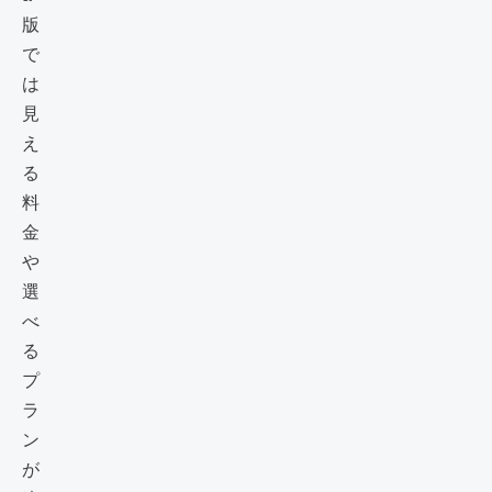
版
で
は
見
え
る
料
金
や
選
べ
る
プ
ラ
ン
が