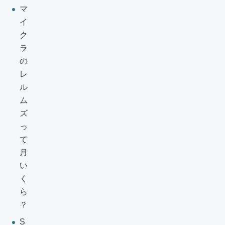
マ
イ
ク
ラ
の
レ
ル
ム
ズ
っ
て
月
い
く
ら
？
S