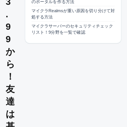
3
のポータルを作る方法
マイクラRealmsが重い原因を切り分けて対
.
処する方法
9
マイクラサーバーのセキュリティチェック
リスト！9分野を一覧で確認
9
か
ら
！
友
達
は
基