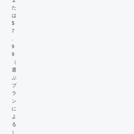
た
は
$
7
.
9
9
（
選
ぶ
プ
ラ
ン
に
よ
る
）