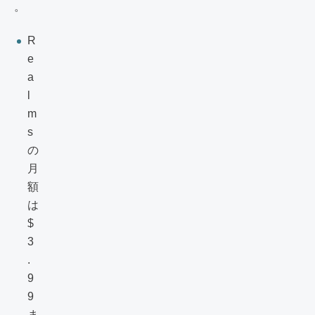
。
R
e
a
l
m
s
の
月
額
は
$
3
.
9
9
ま