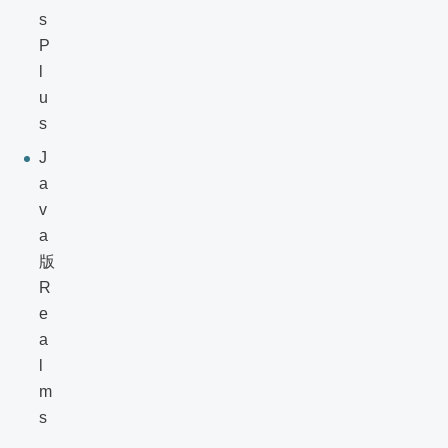
s
P
l
u
s
J
a
v
a
版
R
e
a
l
m
s