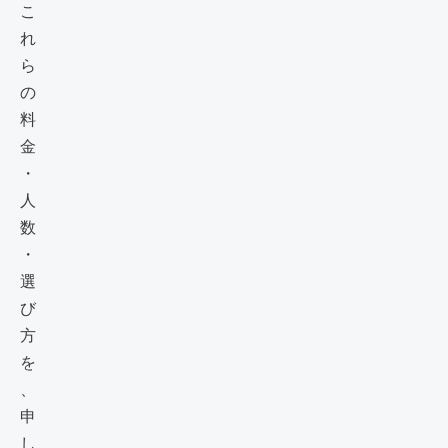
こ
れ
ら
の
料
金
・
人
数
・
選
び
方
を
、
申
し