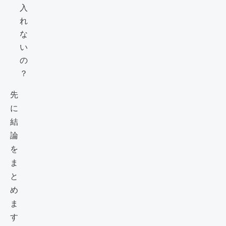
入
れ
な
い
の
？
先
に
結
論
を
ま
と
め
ま
す