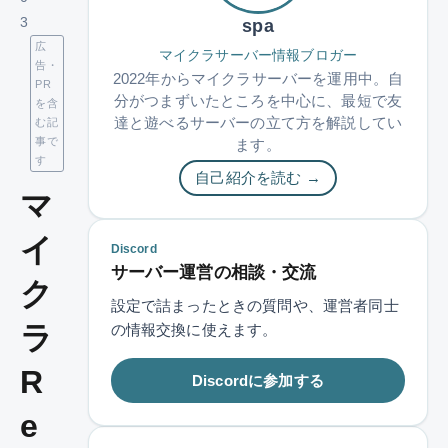
3
spa
広
マイクラサーバー情報ブロガー
告・
2022年からマイクラサーバーを運用中。自
PR
分がつまずいたところを中心に、最短で友
を含
達と遊べるサーバーの立て方を解説してい
む記
事で
ます。
す
自己紹介を読む →
マ
イ
Discord
サーバー運営の相談・交流
ク
設定で詰まったときの質問や、運営者同士
ラ
の情報交換に使えます。
R
Discordに参加する
e