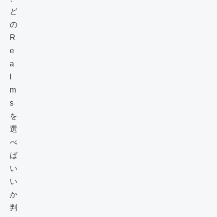
ど
の
R
e
a
l
m
s
を
選
べ
ば
い
い
か
判