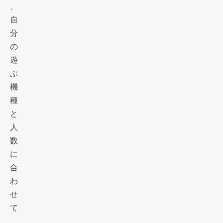
、
自
分
の
遊
ぶ
機
種
と
人
数
に
合
わ
せ
て
、