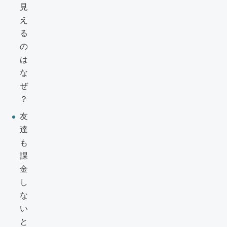
見
え
る
の
は
な
ぜ
？
友
達
も
課
金
し
な
い
と