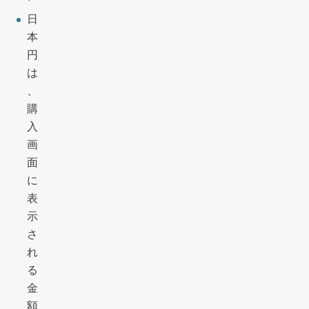
日
本
円
は
、
購
入
画
面
に
表
示
さ
れ
る
金
額