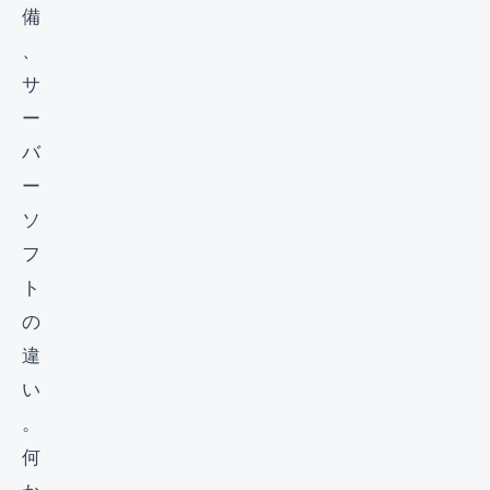
備
、
サ
ー
バ
ー
ソ
フ
ト
の
違
い
。
何