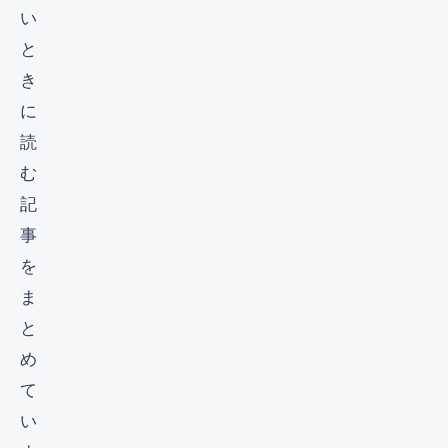
い
と
き
に
読
む
記
事
を
ま
と
め
て
い