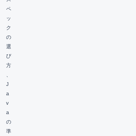
ペ
ッ
ク
の
選
び
方
、
J
a
v
a
の
準