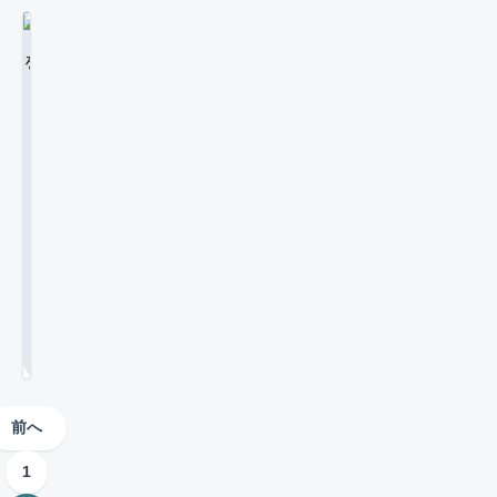
版
a
書
と
u
m
の
説
を
と
版
き
r
の
s
確
し
M
徹
統
と
が
・
の
認
違
ま
O
底
合
統
速
F
選
手
す
い
D
比
友
合
版
く
o
び
順
。
も
サ
較
達
版
チ
の
l
方
を
解
ー
の
の
ャ
i
、
2
違
解
説
バ
M
違
ン
0
a
作
説
い
2
O
ー
い
ク
を
成
し
！
6
D
を
に
ロ
初
か
ま
友
/
サ
初
ー
心
招
ら
す
0
達
ー
心
ド
者
友
。
待
7
と
バ
者
が
向
達
/
さ
遊
ー
向
大
3
け
を
れ
ぶ
に
1
け
幅
に
招
た
前
招
に
に
徹
待
ら
待
解
に
改
底
す
や
さ
説
善
確
比
る
前へ
る
れ
。
し
較
ま
認
こ
た
1
S
ま
。
で
す
と
w