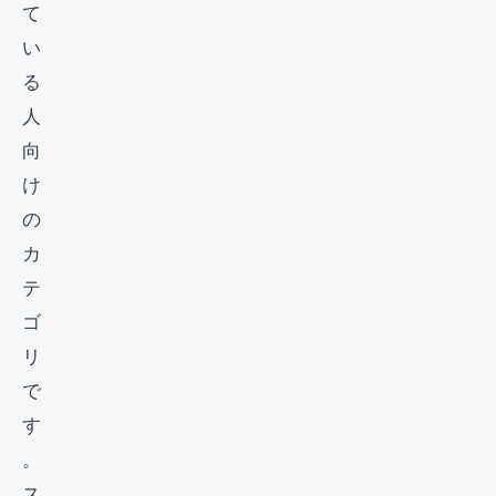
て
い
る
人
向
け
の
カ
テ
ゴ
リ
で
す
。
ス