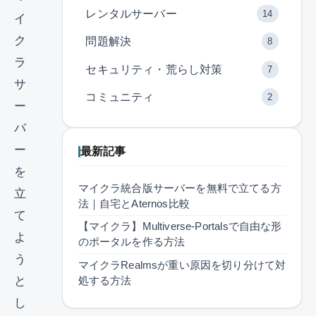
レンタルサーバー
14
イ
ク
問題解決
8
ラ
セキュリティ・荒らし対策
7
サ
コミュニティ
2
ー
バ
ー
最新記事
を
マイクラ統合版サーバーを無料で立てる方
立
法｜自宅とAternos比較
て
【マイクラ】Multiverse-Portalsで自由な形
よ
のポータルを作る方法
う
マイクラRealmsが重い原因を切り分けて対
処する方法
と
し