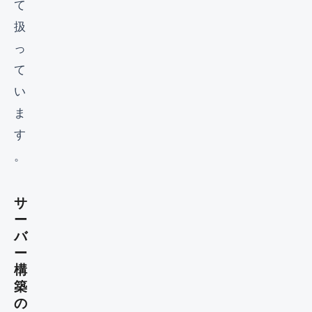
て
扱
っ
て
い
ま
す
。
サ
ー
バ
ー
構
築
の