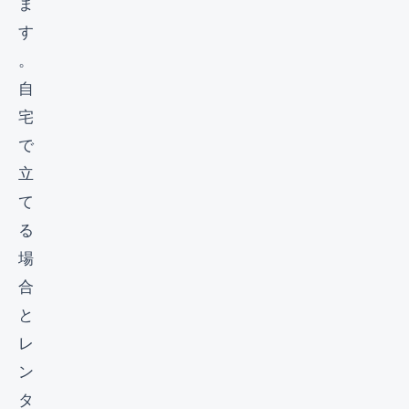
ま
す
。
自
宅
で
立
て
る
場
合
と
レ
ン
タ