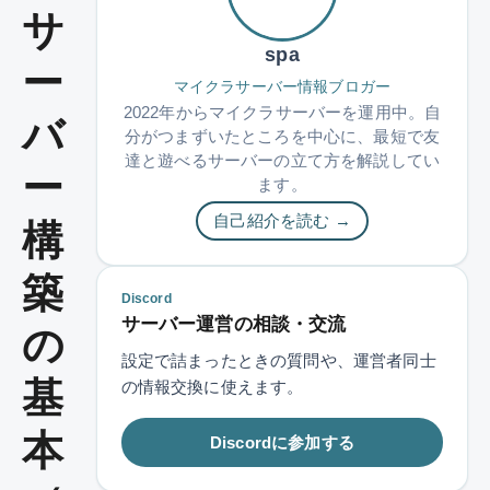
サ
spa
ー
マイクラサーバー情報ブロガー
2022年からマイクラサーバーを運用中。自
バ
分がつまずいたところを中心に、最短で友
達と遊べるサーバーの立て方を解説してい
ー
ます。
自己紹介を読む →
構
築
Discord
サーバー運営の相談・交流
の
設定で詰まったときの質問や、運営者同士
基
の情報交換に使えます。
本
Discordに参加する