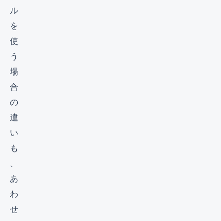
ル
を
使
う
場
合
の
違
い
も
、
あ
わ
せ