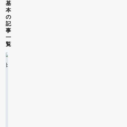
基
本
の
記
事
一
覧
マ
イ
ク
マ
ラ
イ
R
ク
2
e
ラ
0
2
R
a
6
e
l
/
a
m
0
l
s
8
m