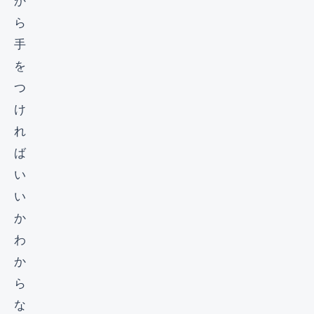
か
ら
手
を
つ
け
れ
ば
い
い
か
わ
か
ら
な