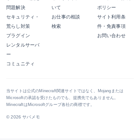
味
a
ぶ
手
問題解決
いて
ポリシー
、
版
べ
間
セキュリティ・
お仕事の相談
サイト利用条
F
サ
き
・
o
ー
S
参
荒らし対策
検索
件・免責事項
r
バ
S
加
プラグイン
お問い合わせ
g
ー
D
者
レンタルサーバ
e
と
の
の
・
統
容
準
ー
F
合
量
備
コミュニティ
a
版
・
な
b
サ
種
ど
r
ー
類
で
i
バ
も
わ
当サイトは公式のMinecraft関連サイトではなく、Mojangまたは
c
ー
解
か
Microsoftの承認を受けたものでも、提携先でもありません。
・
の
説
り
MinecraftはMicrosoftグループ各社の商標です。
N
選
し
や
e
び
ま
す
© 2026 サバメモ
o
方
す
く
F
、
。
解
o
R
説