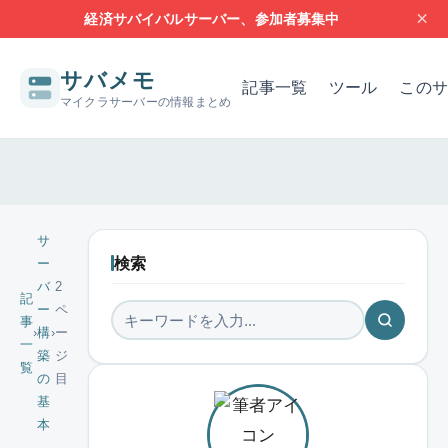
×
経済サバイバルサーバー、参加者募集中
サバメモ
記事一覧
ツール
このサ
マイクラサーバーの情報まとめ
サーバー構築の基本
サーバーの設定
問題解決
レンタルサー
サ
検索
ー
バ
2
記
ー
ペ
事
›
構
›
ー
一
築
ジ
覧
の
目
基
本