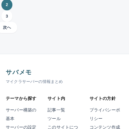
と
す
ど
の
る
2
き
i
！
。
れ
流
こ
の
t
S
を
M
れ
3
と
M
c
S
選
を
O
O
h
D
べ
ま
D
次へ
D
や
と
ば
と
導
導
ス
H
失
め
入
入
マ
D
敗
ま
と
手
ホ
D
し
す
入
順
の
の
な
。
れ
を
友
I
い
方
解
達
/
か
サバメモ
説
を
が
O
、
マイクラサーバーの情報まとめ
。
入
解
速
拡
前
れ
度
張
説
提
る
の
方
テーマから探す
サイト内
サイトの方針
M
か
違
法
O
、
い
や
サーバー構築の
記事一覧
プライバシーポ
D
J
と
導
基本
ツール
リシー
の
a
、
入
意
v
選
サーバーの設定
このサイトにつ
コンテンツ作成
の