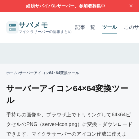
×
経済サバイバルサーバー、参加者募集中
サバメモ
記事一覧
ツール
このサ
マイクラサーバーの情報まとめ
サーバー構築の基本
サーバーの設定
問題解決
レンタルサー
ホーム
›
サーバーアイコン64×64変換ツール
サーバーアイコン64×64変換ツー
ル
手持ちの画像を、ブラウザ上でトリミングして64×64ピ
クセルのPNG（server-icon.png）に変換・ダウンロード
できます。マイクラサーバーのアイコン作成に使えま