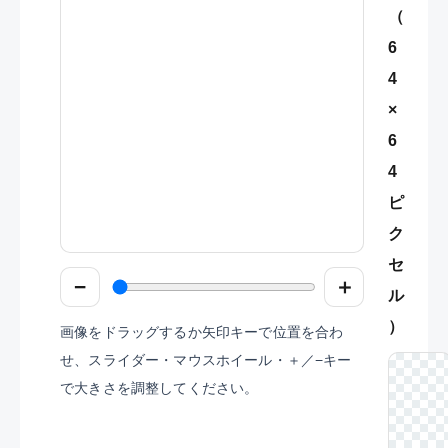
（
6
4
×
6
4
ピ
ク
セ
−
＋
ル
）
画像をドラッグするか矢印キーで位置を合わ
せ、スライダー・マウスホイール・＋／−キー
で大きさを調整してください。