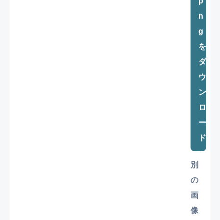
p
n
g
を
ダ
ウ
ン
ロ
ー
ド
別
の
画
像